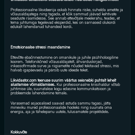
Professionaalne likvideerija oskab hinnata riske, suhelda ametite ja 
võlausaldajatega ning tagada, et kõik sammud jäävad kehtivate 
seaduste raamidesse. See annab ettevõtjale meelerahu, teades, et 
tema juhtumiga tegelevad eksperdid, kes on sarnaseid olukordi 
edukalt lahendanud tuhandeid kordi.
Emotsionaalse stressi maandamine
Ettevõtte ebaõnnestumine on omanikule ja juhile psühholoogiline 
koorem. Telefonikõned võlausaldajatelt, ähvarduskirjad, 
inkassofirmade surve ja riigiametite nõuded tekitavad stressi, mis 
halvab igapäevaelu ja pärsib uute ideede teket.
Likvidaator.com teenuse suurim väärtus seisnebki puhtalt lehelt 
alustamise võimaldamises. 
Kui professionaalne kriisihaldur võtab 
juhtimise üle, suunatakse kogu edasine kommunikatsioon ja 
probleemide lahendamine temale. 
Varasemad asjaosalised saavad astuda sammu tagasi, jätta 
mineviku mured professionaalide hooleks ning suunata oma 
energia, aja ja tähelepanu uutele, tulusamatele projektidele.
Kokkuvõte