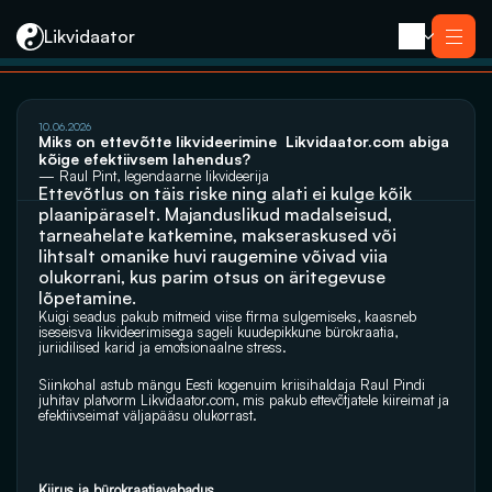
Likvidaator
Услуги
10.06.2026
Ликвидация с продажей
Miks on ettevõtte likvideerimine  Likvidaator.com abiga 
Ликвидация компании
kõige efektiivsem lahendus?
Реорганизация
— Raul Pint, legendaarne likvideerija
Банкротство
Ettevõtlus on täis riske ning alati ei kulge kõik 
Закрытие компании e-резидента
Kontakt
plaanipäraselt. Majanduslikud madalseisud, 
tarneahelate katkemine, makseraskused või 
lihtsalt omanike huvi raugemine võivad viia 
olukorrani, kus parim otsus on äritegevuse 
lõpetamine. 
Kuigi seadus pakub mitmeid viise firma sulgemiseks, kaasneb 
iseseisva likvideerimisega sageli kuudepikkune bürokraatia, 
juriidilised karid ja emotsionaalne stress. 
Siinkohal astub mängu Eesti kogenuim kriisihaldaja Raul Pindi 
juhitav platvorm 
Likvidaator.com
, mis pakub ettevõtjatele kiireimat ja 
efektiivseimat väljapääsu olukorrast.
Kiirus ja bürokraatiavabadus