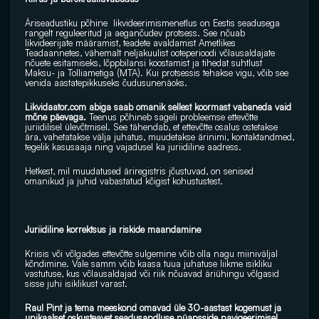
Äriseadustiku põhine  likvideerimismenetlus on Eestis seadusega 
rangelt reguleeritud ja aeganõudev protsess. See nõuab 
likvideerijate määramist, teadete avaldamist Ametlikes 
Teadaannetes, vähemalt neljakuulist ooteperioodi võlausaldajate 
nõuete esitamiseks, lõppbilansi koostamist ja tihedat suhtlust 
Maksu- ja Tolliametiga (MTA). Kui protsessis tehakse vigu, võib see 
venida aastatepikkuseks õudusunenäoks.
Likvidaator.com abiga saab omanik sellest koormast vabaneda vaid 
mõne päevaga. 
Teenus põhineb sageli probleemse ettevõtte 
juriidilisel ülevõtmisel. See tähendab, et ettevõtte osalus ostetakse 
ära, vahetatakse välja juhatus, muudetakse ärinimi, kontaktandmed, 
tegelik kasusaaja ning vajadusel ka juriidiline aadress. 
Hetkest, mil muudatused äriregistris jõustuvad, on senised 
omanikud ja juhid vabastatud kõigist kohustustest.
Juriidiline korrektsus ja riskide maandamine
Kriisis või võlgades ettevõtte sulgemine võib olla nagu miiniväljal 
kõndimine. Vale samm võib kaasa tuua juhatuse liikme isikliku 
vastutuse, kus võlausaldajad või riik nõuavad äriühingu võlgasid 
sisse juhi isiklikust varast. 
Raul Pint ja tema meeskond omavad üle 30-aastast kogemust ja 
unikaalset oskusteavet seadusandluse nüansside navigeerimisel.