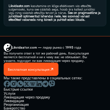
Likvidaator.com
 kasutamine on kõige efektiivsem viis ettevõtte 
sulgemiseks, kuna see säästab aega, hoiab ära kalleid juriidilisi 
vigu ning säästab ettevõtja tervist ja närve. 
See on pragmaatiline ja 
juriidiliselt optimeeritud lahendus neile, kes soovivad vanast 
ettevõttest vabaneda ning kiiresti ja puhtalt edasi liikuda.
Likvidaator.com — лидер рынка с 1995 года
Вы получите ответ в тот же рабочий день. Консультация 
является бесплатной и ни к чему вас не обязывает. Вы 
узнаете, подходит ли вам ликвидация через продажу.
Бесплатная консультация
Мы также представлены в социальных сетях:
Быстрые ссылки
Услуги
Ликвидация через продажу
Ликвидация
Реорганизация
Банкротство