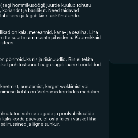
a (isegi hommikusöögi) juurde kuulub tohutu 
, koriandrit ja basiilikut. Need täidavad 
tabiilsena ja tagab kiire täiskõhutunde.
ikad on kala, mereannid, kana- ja sealiha. Liha 
, mitte suurte rammusate pihvidena. Koorerikkaid 
steeri. 
 põhitoiduks riis ja riisinuudlid. Riis ei tekita 
rasket puhitustunnet nagu sageli lääne töödeldud 
 keetmist, aurutamist, kerget wokkimist või 
e inimese kohta on Vietnamis kordades madalam 
lmutatud valmisroogade ja poolvabrikaatide 
kaks korda päevas, et osta täiesti värsket liha, 
äilitusained ja liigne suhkur. 