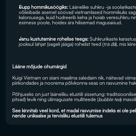
Supp hommikusöögiks:
 Läänelike suhkru -ja soolarika
võileibade asemel söövad vietnamlased hommikuks sagel
kalorsusega, kuid hüdreerib keha ja hoiab veresuhkru ning
esimese poole, hoides ära hilisemad magusaisud.
Janu kustutamine rohelise teega:
 Suhkrurikaste karastus
jooksul lahjat (sageli jääga) rohelist teed (
trà đá
), mis kii
Lääne mõjude ohumärgid
Kuigi Vietnam on siiani maailma saledaim riik, näitavad viima
piirkondades ja noorema põlvkonna seas on rasvumine haka
Põhjuseks on just lääneliku elustiili sissetung: traditsioonilis
pitsad) levik ning ülimagusate mulliteede (
bubble tea
) massil
See kinnitab veel kord, et madal rasvumise indeks ei ole pel
nende unikaalse ja tervisliku elustiili tulemus