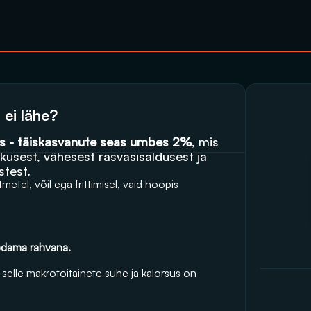
ei lähe?
s - täiskasvanute seas umbes 2%
, mis 
skusest, vähesest rasvasisaldusest ja 
test. 
etel, võil ega frittimisel, vaid hoopis 
ledama rahvana.
selle makrotoitainete suhe ja kalorsus on 