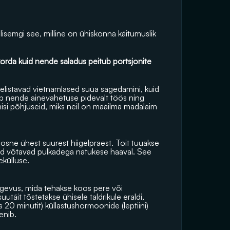
semgi see, milline on ühiskonna käitumuslik 
rda kuid nende saladus peitub portsjonite 
elistavad vietnamlased süüa sagedamini, kuid 
b nende ainevahetuse pidevalt töös ning 
misi põhjuseid, miks neil on maailma madalaim 
oosne ühest suurest hiigelpraest. Toit tuuakse 
ööjad võtavad pulkadega natukese haaval. See 
ekülluse. 
gevus, mida tehakse koos pere või 
utäit tõstetakse ühisele taldrikule eraldi, 
 20 minutit) küllastushormoonide (leptiini) 
enib. 