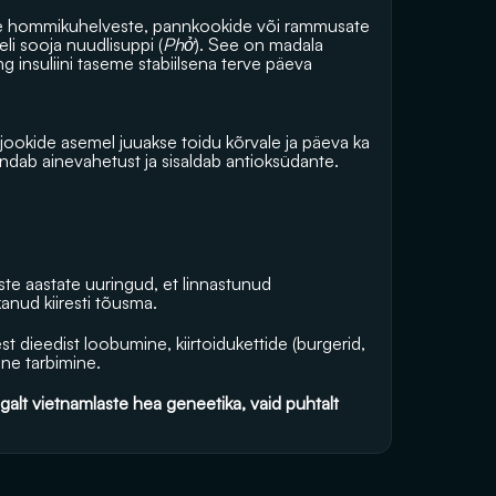
ste hommikuhelveste, pannkookide või rammusate 
i sooja nuudlisuppi (
Phở
). See on madala 
 insuliini taseme stabiilsena terve päeva 
jookide asemel juuakse toidu kõrvale ja päeva ka 
rendab ainevahetust ja sisaldab antioksüdante.
ste aastate uuringud, et linnastunud 
nud kiiresti tõusma. 
est dieedist loobumine, kiirtoidukettide (burgerid, 
ine tarbimine. 
galt vietnamlaste hea geneetika, vaid puhtalt 