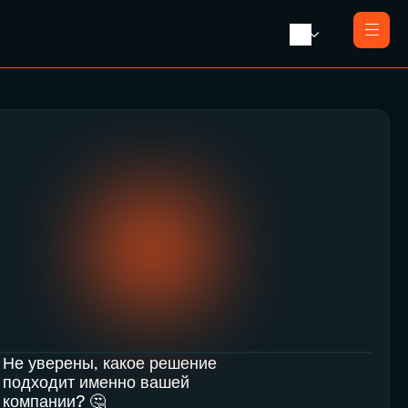
Главная
О нас
Услуги
Ликвидация с продажей
Пресса
Ликвидация компании
Контакты
Реорганизация
Банкротство
Закрытие компании e-резидента
Не уверены, какое решение 
подходит именно вашей 
компании? 🤔