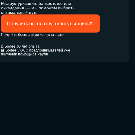
Реструктуризация, банкротство или 
ликвидация — мы поможем выбрать 
оптимальный путь.
Получить бесплатную консультацию
Получить бесплатную консультацию
⏳ Более 30 лет опыта
👥 Более 5 000 предпринимателей уже 
получили помощь от Рауля