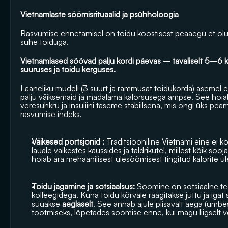
Vietnamlaste söömisrituaalid ja psühholoogia
Rasvumise ennetamisel on toidu koostisest peaaegu et oluli
suhe toiduga.
Vietnamlased söövad palju kordi päevas – tavaliselt 5–6 ko
suuruses ja toidu kerguses.
Lääneliku mudeli (3 suurt ja rammusat toidukorda) asemel e
palju väiksemaid ja madalama kalorsusega ampse. See hoia
veresuhkru ja insuliini taseme stabiilsena, mis ongi üks pea
rasvumise indeks.
Väikesed portsjonid :
 Traditsiooniline Vietnami eine ei k
lauale väikestes kaussides ja taldrikutel, millest kõik s
hoiab ära mehaanilisest ülesöömisest tingitud kalorite ül
Toidu jagamine ja sotsiaalsus:
 Söömine on sotsiaalne te
kolleegidega. Kuna toidu kõrvale räägitakse juttu ja igat su
süüakse 
aeglaselt
. See annab ajule piisavalt aega (umbes
tootmiseks, lõpetades söömise enne, kui magu liigselt v