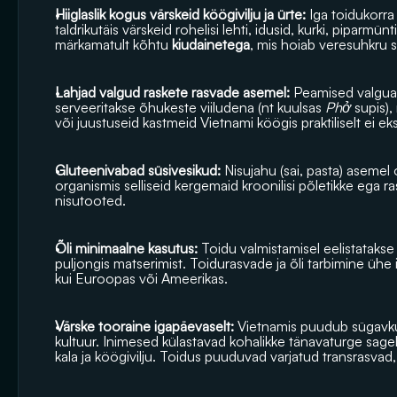
Hiiglaslik kogus värskeid köögivilju ja ürte:
 Iga toidukorr
taldrikutäis värskeid rohelisi lehti, idusid, kurki, piparmünti
märkamatult kõhtu 
kiudainetega
, mis hoiab veresuhkru s
Lahjad valgud raskete rasvade asemel:
 Peamised valguall
serveeritakse õhukeste viiludena (nt kuulsas 
Phở
 supis)
või juustuseid kastmeid Vietnami köögis praktiliselt ei eksi
Gluteenivabad süsivesikud:
 Nisujahu (sai, pasta) asemel on
organismis selliseid kergemaid kroonilisi põletikke ega 
nisutooted.
Õli minimaalne kasutus:
 Toidu valmistamisel eelistatakse
puljongis matserimist. Toidurasvade ja õli tarbimine üh
kui Euroopas või Ameerikas. 
Värske tooraine igapäevaselt:
 Vietnamis puudub sügavkü
kultuur. Inimesed külastavad kohalikke tänavaturge sageli 
kala ja köögivilju. Toidus puuduvad varjatud transrasvad, s