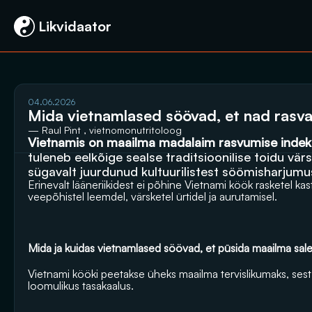
 Likvidaator
04.06.2026
Mida vietnamlased söövad, et nad rasva 
— Raul Pint , vietnomonutritoloog
Vietnamis on maailma madalaim rasvumise indek
tuleneb eelkõige sealse traditsioonilise toidu vär
sügavalt juurdunud kultuurilistest söömisharjumus
Erinevalt lääneriikidest ei põhine Vietnami köök rasketel kastm
veepõhistel leemdel, värsketel ürtidel ja aurutamisel.
Mida ja kuidas vietnamlased söövad, et püsida maailma sa
Vietnami kööki peetakse üheks maailma tervislikumaks, sest 
loomulikus tasakaalus.