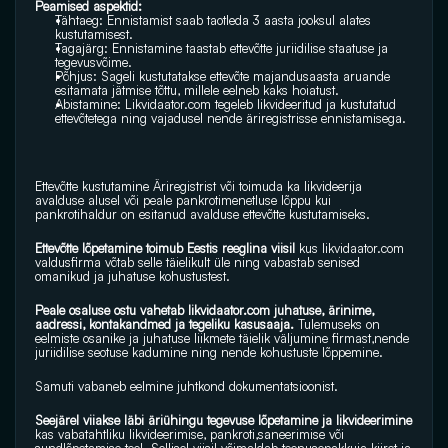
Peamised aspektid: 
Tähtaeg: Ennistamist saab taotleda 3 aasta jooksul alates 
kustutamisest.
Tagajärg: Ennistamine taastab ettevõtte juriidilise staatuse ja 
tegevusvõime.
Põhjus: Sageli kustutatakse ettevõte majandusaasta aruande 
esitamata jätmise tõttu, millele eelneb kaks hoiatust.
Abistamine: Likvidaator.com tegeleb likvideeritud ja kustutatud 
ettevõtetega ning vajadusel nende äriregistrisse ennistamisega.
Ettevõtte kustutamine Äriregistrist või toimuda ka likvideerija 
avalduse alusel või peale pankrotimenetluse lõppu kui 
pankrotihaldur on esitanud avalduse ettevõtte kustutamiseks.
Ettevõtte lõpetamine toimub Eestis reeglina viisil
 kus 
likvidaator.com
valdusfirma võtab selle täielikult üle ning vabastab senised 
omanikud ja juhatuse kohustustest. 
Peale osaluse ostu vahetab 
likvidaator.com
 juhatuse, ärinime, 
aadressi, kontakandmed ja tegeliku kasusaaja. 
Tulemuseks on 
eelmiste osanike ja juhatuse liikmete täielik väljumine firmast,nende 
juriidilise seotuse kadumine ning nende kohustuste lõppemine.
Samuti vabaneb eelmine juhtkond dokumentatsioonist.
Seejärel viiakse läbi äriühingu tegevuse lõpetamine ja likvideerimine 
kas vabatahtliku likvideerimise, pankroti,saneerimise või 