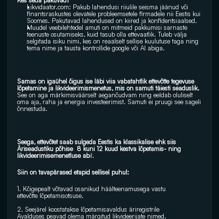
Kes seda pakuvad?
Likvidaator.com: Pakub lahendusi riiulile seisma jäänud või 
finantsraskustes olevatele probleemsetele firmadele nii Eestis kui 
Soomes. Pakutavad lahendused on kiired ja konfidentsiaalsed.
Muudel veebilehtedel amuti on mitmeid pakkumisi sarnaste 
teenuste osutamiseks, kuid tasub olla ettevaatlik. Tuleb välja 
selgitada isiku nimi, kes on reaalselt sellise kuulutuse taga ning 
tema nime ja tausta kontrollide google või AI abiga.
Samas on igaühel õigus ise läbi viia vabatahtlik ettevõtte tegevuse 
lõpetamine ja likvideerimismenetus, mis on samuti täiesti seaduslik.
See on aga märkimisväärselt aeganõudvam ning eeldab oluliselt 
oma aja, raha ja energia investeerimist. Samuti ei pruugi see sageli 
õnnestuda.
Seega, ettevõtet saab sulgeda Eestis ka klassikalise ehk siis 
Äriseadustiku põhise  8 kuni 12 kuud kestva lõpetamis- ning 
likvideerimisemenetluse ab
il. 
Siin on tavapärased etapid sellisel puhul:
1. Kõigepealt võtavad osanikud häälteenamusega vastu 
ettevõtte lõpetamisotsuse.
2. Seejärel koostatakse lõpetamisavaldus äriregistrile
Avalduses peavad olema märgitud likvideerijate nimed. 