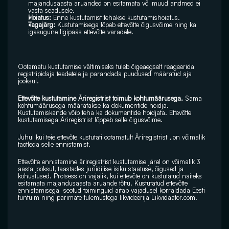
majandusaasta aruanded on esitamata või muud andmed ei 
vasta seadusele.
Hoiatus:
 Enne kustutamist tehakse kustutamishoiatus.
Tagajärg:
 Kustutamisega lõpeb ettevõtte õigusvõime ning ka 
igasugune ligipääs ettevõtte varadele.
Ootamatu kustutamise vältimiseks tuleb õigeaegselt reageerida 
registripidaja teadetele ja parandada puudused määratud aja 
jooksul.
Ettevõtte kustutamine Äriregistrist toimub kohtumäärusega. 
Sama 
kohtumäärusega määratakse ka dokumentide hoidja. 
Kustutamiskande võib teha ka dokumentide hoidjata. Ettevõtte 
kustutamisega Äriregistrist lõppeb selle õigusvõime. 
Juhul kui teie ettevõte kustutati ootamatult Äriregistrist , on võimalik 
taotleda selle ennistamist.
Ettevõtte ennistamine äriregistrist kustutamise järel on võimalik 3 
aasta jooksul, taastades juriidilise isiku staatuse, õigused ja 
kohustused. Protsess on vajalik, kui ettevõte on kustutatud näiteks 
esitamata majandusaasta aruande tõttu. Kustutatud ettevõtte 
ennistamisega  seotud toiminguid aitab vajadusel korraldada Eesti 
tuntuim ning parimate tulemustega likvideerija Likvidaator.com. 