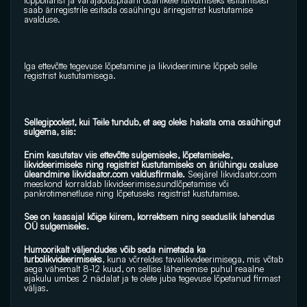
lõppbilansi ja varajaotusplaani osanikele tutvumiseks esitamisest 
saab äriregistrile esitada osaühingu äriregistrist kustutamise 
avalduse.
Iga ettevõtte tegevuse lõpetamine ja likvideerimine lõppeb selle 
registrist kustutamisega.
Sellegipoolest, kui Teile tundub, et aeg oleks hakata oma osaühingut 
sulgema, siis:
Enim kasutatav viis ettevõtte sulgemiseks, lõpetamiseks, 
likvideerimiseks ning registrist kustutamiseks on äriühingu osaluse 
üleandmine 
likvidaator.com
 valdusfirmale. 
Seejärel 
likvidaator.com
meeskond korraldab likvideerimise,sundlõpetamise või 
pankrotimenetluse ning lõpetuseks registrist kustutamise.
See on kaasajal kõige kiirem, korrektsem ning seaduslik lahendus 
OÜ sulgemiseks.
Humoorikalt väljendudes võib seda nimetada ka 
turbolikvideerimiseks
, kuna võrreldes tavalikvideerimisega, mis võtab 
aega vähemalt 8-12 kuud, on sellise lähenemise puhul reaalne 
ajakulu umbes 2 nädalat ja te olete juba tegevuse lõpetanud firmast 
väljas.