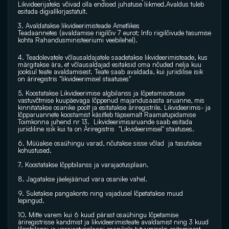
Likvideerijateks võivad olla endised juhatuse liikmed.Avaldus tuleb 
esitada digiallkirjastatult.
3. Avaldatakse likvideerimisteade 
Ametlikes 
Teadaannetes
 (avaldamise riigilõiv 7 eurot; Info riigilõivude tasumise 
kohta 
Rahandusministeeriumi veebilehel
). 
4. Teadolevatele võlausaldajatele saadetakse likvideerimisteade, kus 
märgitakse ära, et võlausaldajad esitaksid oma nõuded nelja kuu 
jooksul teate avaldamisest. Teate saab avaldada, kui juriidilise isik 
on äriregistris "likvideerimisel staatuses"
5. Koostatakse Likvideerimise algbilanss ja lõpetamisotsuse 
vastuvõtmise kuupäevaga lõppenud majandusaasta aruanne, mis 
kinnitatakse osanike poolt ja esitatakse äriregistrile. Likvideerimis- ja 
lõpparuannete koostamist käsitleb täpsemalt 
Raamatupidamise 
Toimkonna
 juhend nr 13.  Likvideerimisaruande saab esitada 
juriidiline isik kui ta on Äriregistris  "Likvideerimisel" staatuses.
6. Müüakse osaühingu varad, nõutakse sisse võlad  ja tasutakse 
kohustused.
7. Koostatakse lõppbilanss ja varajaotusplaan.
8. Jagatakse jäelejäänud vara osanike vahel.
9. Suletakse pangakonto ning vajadusel lõpetatakse muud 
lepingud.
10. Mitte varem kui 6 kuud pärast osaühingu lõpetamise 
äriregistrisse kandmist ja likvideerimisteate avaldamist ning 3 kuud 