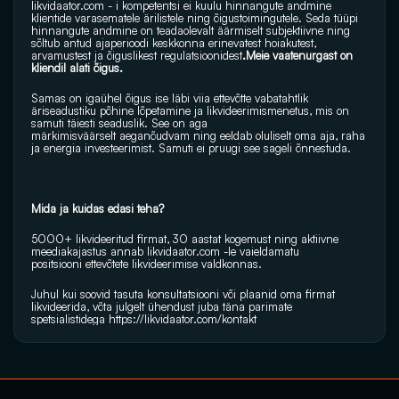
likvidaator.com
 - i kompetentsi ei kuulu hinnangute andmine 
klientide varasematele ärilistele ning õigustoimingutele. Seda tüüpi 
hinnangute andmine on teadaolevalt äärmiselt subjektiivne ning 
sõltub antud ajaperioodi keskkonna erinevatest hoiakutest, 
arvamustest ja õiguslikest regulatsioonidest
.Meie vaatenurgast on 
kliendil alati õigus.
Samas on igaühel õigus ise läbi viia ettevõtte vabatahtlik 
äriseadustiku põhine lõpetamine ja likvideerimismenetus, mis on 
samuti täiesti seaduslik. See on aga 
märkimisväärselt aeganõudvam ning eeldab oluliselt oma aja, raha 
ja energia investeerimist. Samuti ei pruugi see sageli õnnestuda.
Mida ja kuidas edasi teha?
5000+ likvideeritud firmat, 30 aastat kogemust ning aktiivne 
meediakajastus annab 
likvidaator.com
 -le vaieldamatu 
positsiooni ettevõtete likvideerimise valdkonnas.
Juhul kui soovid tasuta konsultatsiooni või plaanid oma firmat 
likvideerida, võta julgelt ühendust juba täna parimate 
spetsialistidega 
https://likvidaator.com/kontakt