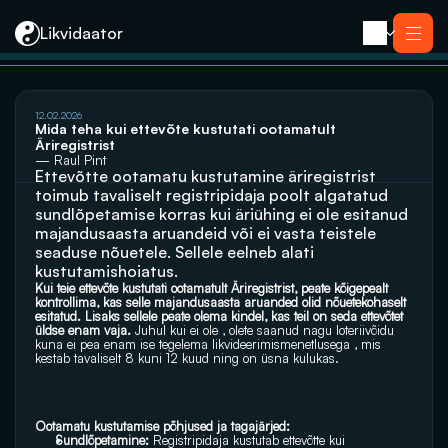
Likvidaator
Услуги
12.02.2026
Ликвидация с продажей
Mida teha kui ettevõte kustutati ootamatult 
Ликвидация компании
Äriregistrist 
Реорганизация
— Raul Pint
Банкротство
Ettevõtte ootamatu kustutamine äriregistrist 
Закрытие компании e-резидента
Kontakt
toimub tavaliselt registripidaja poolt algatatud 
sundlõpetamise korras kui äriühing ei ole esitanud 
majandusaasta aruandeid või ei vasta teistele 
seaduse nõuetele. Sellele eelneb alati 
kustutamishoiatus.
Kui teie ettevõte kustutati ootamatult Äriregistrist, peate kõigepealt 
kontrollima, kas selle majandusaasta aruanded olid nõuetekohaselt 
esitatud. Lisaks sellele peate olema kindel, kas teil on seda ettevõtet 
üldse enam vaja. 
Juhul kui ei ole , olete saanud nagu loteriivõidu 
kuna ei pea enam ise tegelema likvideerimismenetlusega , mis 
kestab tavaliselt 8 kuni 12 kuud ning on üsna kulukas.
Ootamatu kustutamise põhjused ja tagajärjed: 
Sundlõpetamine:
 Registripidaja kustutab ettevõtte kui 