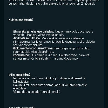
sundlõpetamise teel. Sellisel viisil võimaldab teenusepakkuja kiiret ja 
puhast lahendust, mille puhu ajakulu kliendi jaoks on 2 nädalat. 
Kuidas see töötab? 
Omaniku ja juhatuse vahetus:
 Uus omanik ostab osaluse ja 
vahetab juhatuse, võttes vastutuse üle.
Andmete muutmine:
 Muudetakse äriregistris ettevõtte 
nimi,aadress,kontakandmed ja tegelik kasusaaja, et eraldada 
see vanast omanikust.
Dokumentatsiooni ülevõtmine:
 Teenusepakkuja korraldab 
raamatupidamise üleandmise.
Lõpetamine: 
Uus omanik viib läbi likvideerimise, pankroti, 
saneerimise või korraldab firma sundlõpetamise. 
Miks seda teha? 
Vabastab senised omanikud ja juhatuse vastutusest ja 
kohustustest.
Pakub kiiret lahendust seisma jäänud või probleemsele 
ettevõttele.
Võimaldab alustada "puhtalt lehelt". 