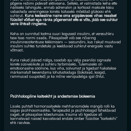
põgene režiimi pidevalt aktiivsena. Selleks, et valmistada keha ette 
näiliseks lahinguks, annab adrenaliin ja kortisool maksale käsu 
vabastada vereringesse kiireks kütuseks mõeldud glükoosi ehk 
suhkrut.
 Kuna keskealine naine oma argipäevases vihas reaalset 
füüsilist võitlust ega ränka põgenemist ette ei võta, jääb see suhkur 
verre lihtsalt ringlema.
Keha on sunnitud tootma suuri koguseid insuliini, et veresuhkru 
tase taas normi saada. Pikaajaliselt viib see nõiaring 
insuliiniresistentsuse tekkimiseni – seisundini, kus rakud muutuvad 
insuliini suhtes tundetuks ja keelduvad suhkrut energiaks vastu 
võtmast. 
Kuna rakud jäävad nälga, saadab aju välja paanilisi signaale 
kiirete süsivesikute ja suhkru tarbimiseks. Tulemuseks on 
emotsionaalne söömine, kus viha, solvumist ja tigedust hakatakse 
märkamatult leevendama lohutustoiduga (šokolaad, koogid, 
rammusad suupisted) ja ka mõne veinipudeliga igal õhtul.
Psühholoogiline kaitsekiht ja andestamise biokeemia
Lisaks puhtalt hormonaalsetele mehhanismidele mängib rolli ka 
sügav psühhosomaatika. Terapeudid ja psühholoogid täheldavad 
sageli, et pikaajalise kibestumuse, trauma või tigeduse all 
kannatavad naised kasvatavad endale ümber füüsilise "kaitsekihi" 
ehk rasvkoe. 