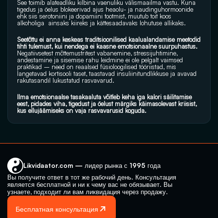
See toimib alateadliku kilbina vaenuliku välismaailma vastu. Kuna 
tigedus ja öelus blokeerivad ajus heaolu- ja naudinguhormoonide 
ehk siis serotoniini ja dopamiini tootmist, muutub toit koos 
alkoholiga  ainsaks kiireks ja kättesaadavaks lohutuse allikaks.
Seetõttu ei anna keskeas traditsioonilised kaalualandamise meetodid 
tihti tulemust, kui nendega ei kaasne emotsionaalne suurpuhastus.
Negatiivsetest mõttemustritest vabanemine, stressijuhtimine, 
andestamine ja sisemise rahu leidmine ei ole pelgalt vaimsed 
praktikad – need on reaalsed füsioloogilised tööriistad, mis 
langetavad kortisooli taset, taastavad insuliinitundlikkuse ja avavad 
rakutasandil lukustatud rasvavarud. 
Ilma emotsionaalse tasakaaluta võitleb keha iga kalori säilitamise 
eest, pidades viha, tigedust ja öelust märgiks käimasolevast kriisist, 
kus ellujäämiseks on vaja rasvavarusid koguda.
Likvidaator.com — лидер рынка с 1995 года
Вы получите ответ в тот же рабочий день. Консультация 
является бесплатной и ни к чему вас не обязывает. Вы 
узнаете, подходит ли вам ликвидация через продажу.
Бесплатная консультация