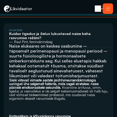
Likvidaator
Услуги
04.06.2026
Ликвидация с продажей
Kuidas tigedus ja õelus lukustavad naise keha 
Ликвидация компании
rasvumise režiimi?
Реорганизация
— Raul Pint, feminokrinoloog
Банкротство
Naise elukaares on keskea saabumine – 
Закрытие компании e-резидента
Kontakt
täpsemalt perimenopausi ja menopausi periood – 
suurte füsioloogiliste ja hormonaalsete 
ümberkorralduste aeg. Kui selles eluetapis hakkab 
kehakaal ootamatult tõusma, otsitakse süüdlast 
tavaliselt aeglustunud ainevahetusest, vähesest 
liikumisest või valedest toitumisharjumustest. 
Siiski viitavad viimaste aastate psühhoneuroendokrinoloogia 
uuringud üha selgemalt faktorile, mida sageli eiratakse: naise 
püsivale emotsionaalsele seisundile.
 Krooniline ärrituvus, vimm, 
tigedus ja vaenulikkus ei ole pelgalt iseloomuomadused või halb tuju, 
vaid võimsad biokeemilised protsessid, mis suudavad naise 
organismi otseselt rasvumisele tõugata.
Kortisoolitorm ja kõhupiirkonna rasvumine