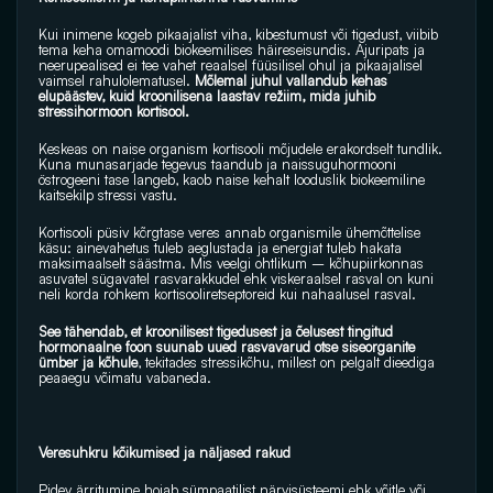
Kui inimene kogeb pikaajalist viha, kibestumust või tigedust, viibib 
tema keha omamoodi biokeemilises häireseisundis. Ajuripats ja 
neerupealised ei tee vahet reaalsel füüsilisel ohul ja pikaajalisel 
vaimsel rahulolematusel.
 Mõlemal juhul vallandub kehas 
elupäästev, kuid kroonilisena laastav režiim, mida juhib 
stressihormoon kortisool.
Keskeas on naise organism kortisooli mõjudele erakordselt tundlik. 
Kuna munasarjade tegevus taandub ja naissuguhormooni 
östrogeeni tase langeb, kaob naise kehalt looduslik biokeemiline 
kaitsekilp stressi vastu. 
Kortisooli püsiv kõrgtase veres annab organismile ühemõttelise 
käsu: ainevahetus tuleb aeglustada ja energiat tuleb hakata 
maksimaalselt säästma. Mis veelgi ohtlikum – kõhupiirkonnas 
asuvatel sügavatel rasvarakkudel ehk viskeraalsel rasval on kuni 
neli korda rohkem kortisooliretseptoreid kui nahaalusel rasval. 
See tähendab, et kroonilisest tigedusest ja õelusest tingitud 
hormonaalne foon suunab uued rasvavarud otse siseorganite 
ümber ja kõhule
, tekitades stressikõhu, millest on pelgalt dieediga 
peaaegu võimatu vabaneda.
Veresuhkru kõikumised ja näljased rakud
Pidev ärritumine hoiab sümpaatilist närvisüsteemi ehk võitle või 