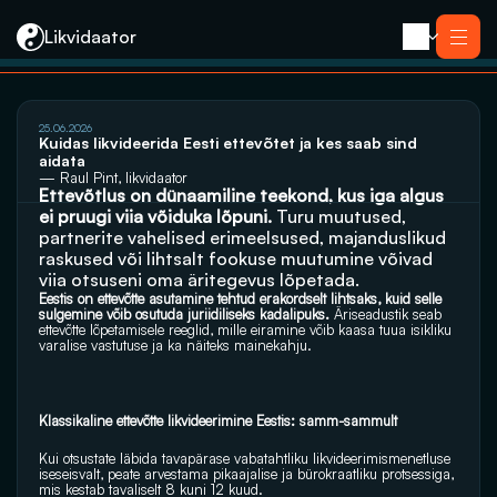
Likvidaator
Услуги
25.06.2026
Ликвидация с продажей
Kuidas likvideerida Eesti ettevõtet ja kes saab sind 
Ликвидация компании
aidata
Реорганизация
— Raul Pint, likvidaator
Банкротство
Ettevõtlus on dünaamiline teekond, kus iga algus 
Закрытие компании e-резидента
Kontakt
ei pruugi viia võiduka lõpuni. 
Turu muutused, 
partnerite vahelised erimeelsused, majanduslikud 
raskused või lihtsalt fookuse muutumine võivad 
viia otsuseni oma äritegevus lõpetada. 
Eestis on ettevõtte asutamine tehtud erakordselt lihtsaks, kuid selle 
sulgemine võib osutuda juriidiliseks kadalipuks.
 Äriseadustik seab 
ettevõtte lõpetamisele reeglid, mille eiramine võib kaasa tuua isikliku 
varalise vastutuse ja ka näiteks mainekahju.
Klassikaline ettevõtte likvideerimine Eestis: samm-sammult
Kui otsustate läbida tavapärase vabatahtliku likvideerimismenetluse 
iseseisvalt, peate arvestama pikaajalise ja bürokraatliku protsessiga, 
mis kestab tavaliselt 8 kuni 12 kuud.