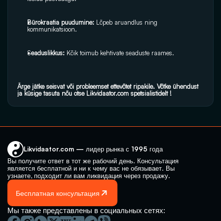
Bürokraatia puudumine:
 Lõpeb aruandlus ning 
kommunikatsioon.
S
eaduslikkus: 
Kõik toimub kehtivate seaduste raames.
Ärge jätke seisvat või probleemset ettevõtet ripakile. Võtke ühendust 
ja küsige tasuta nõu otse Likvidaator.com spetsialistidelt !
Likvidaator.com — лидер рынка с 1995 года
Вы получите ответ в тот же рабочий день. Консультация 
является бесплатной и ни к чему вас не обязывает. Вы 
узнаете, подходит ли вам ликвидация через продажу.
Бесплатная консультация
Мы также представлены в социальных сетях: