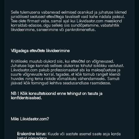
Selle tulemusena vabanevad eelmised osanikud ja juhatuse liikmed 
juriidilisest seotusest ettevõttega tavaliselt vaid kahe nädala jooksul. 
Teie olete firmast vaba, samal ajal kui Likvidaator.com meeskond 
korraldab edasise, olgu selleks siis sundlõpetamine, vabatahtlik 
likvideerimine, saneerimine või pankrotimenetlus.
Võlgadega ettevõtete likvideerimine
Kriitiliseks muutub olukord siis, kui ettevõttel on võlgnevused. 
Juhatuse liige kannab sellises olukorras tohutut isiklikku vastutust. 
Likvidaator.com pakub professionaalset abi ka maksejõuetuse ja 
suurte võlgnevuste korral, tagades, et kõik toimub rangelt kliendi 
huvides ning tema riskide võimalikuks vähendamiseks. Samuti 
jäävad kõik toimingud kehtiva seadusandluse raamidesse.
NB ! Kõik konsultatsioonid enne tehingut on tasuta ja 
konfidentsiaalsed.
Miks Likvidaator.com?
Erakordne kiirus: 
Kuude või aastate asemel saate asja korda 
loetud päevadega.