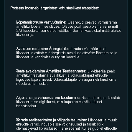
Protsess koosneb järgmistest kohustuslikest etappidest:
Lõpetamisotsuse vastuvõtmine:
 Osanikud peavad vormistama 
ametliku lõpetamise otsuse. Otsuse poolt peab olema vähemalt 
2/3 koosolekul esindatud häältest. Samal koosolekul määratakse 
likvideerija.
Avalduse esitamine Äriregistrile: 
Juhatus või määratud 
likvideerija esitab e-äriregistris avalduse ettevõtte lõpetamise ja 
likvideerija kandmiseks registrikaardile.
Teate avaldamine Ametlikes Teadaannetes: 
Likvideerija peab 
ametlikult teavitama avalikkust ja võlausaldajaid ettevõtte 
tegevuse lõpetamisest. Võlausaldajatel on aega neli kuud oma 
nõuete esitamiseks. 
Algbilansi ja vahearuanne koostamine: 
Raamatupidaja koostab 
likvideerimise algbilansi, mis kajastab ettevõtte täpset 
finantsseisu.
Varade realiseerimine ja võlgade tasumine: 
Likvideerija müüb 
ettevõtte varad, nõuab sisse võlgnevused ja tasub kõik 
olemasolevad kohustused. Tähelepanu! Kui selgub, et ettevõtte 