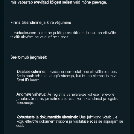
mis vabastab ettevõtjad kõigest sellest vaid mõne päevaga.
Firma üleandmine ja kiire väljumine
Likvidaator.com peamine ja kõige praktilisem teenus on ettevõtte 
täielik ülevõtmine valdusfirma poolt. 
See toimub järgmiselt:
Osaluse ostmine: 
Likvidaator.com ostab teie ettevõtte osaluse. 
Seda saab teha ka kaugtõestusega, kui teil on olemas toimiv 
Eesti ID kaart.
Andmete vahetus:
 Äriregistris vahetatakse koheselt ettevõtte 
juhatus, ärinimi, juriidiline aadress, kontaktandmed ja tegelik 
kasusaaja.
Kohustuste ja dokumentide üleminek: 
Uus juhtkond võtab üle 
kogu ettevõtte dokumentatsiooni ja vastutuse edasise asjaajamise 
eest.