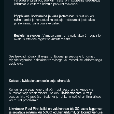
varadest ei piisa võlgade katmiseks, on likvideerija seadusega 
kohustatud esitama kohtule pankrotiavalduse.
Lõppbilansi koostamine ja vara jaotamine: 
Pärast nõuete 
rahuldamist ja kohustusliku ooteaja möödumist jaotatakse 
järelejäänud vara osanike vahel.
Kustutamisavaldus: 
Viimase sammuna esitatakse äriregistrile 
avaldus ettevõtte registrist kustutamiseks.
See teekond nõuab tähelepanu, täpsust ja seaduste tundmist. 
Vigade tegemisel riskitakse trahvidega või menetluse lohisemisega 
aastateks.
Kuidas Likvidaator.com selle asja lahendab
Kui sul ei ole aega, energiat või muid ressursse et kuude viisi 
bürokraatiaga tegelemiseks , pakub 
Likvidaator.com
 kiiret ja 
seaduslikku väljapääsu. Seda ka juhul kui ettevõttel on finatsilised 
või muud probleemid.
Likvidaator Raul Pint, kellel on valdkonnas üle 30 aasta kogemust 
ja seljataga rohkem kui 5000 edukat juhtumit, on loonud teenuse, 