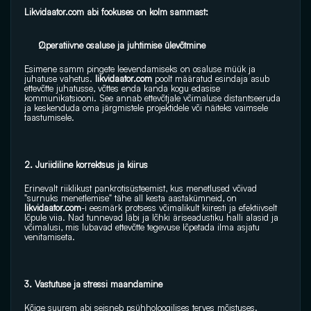
Likvidaator.com abi fookuses on kolm sammast:
Operatiivne osaluse ja juhtimise ülevõtmine
Esimene samm pingete leevendamiseks on osaluse müük ja  
juhatuse vahetus. 
likvidaator.com
 poolt määratud esindaja asub  
ettevõtte juhatusse, võttes enda kanda kogu edasise 
kommunikatsiooni. See annab ettevõtjale võimaluse distantseeruda  
ja keskenduda oma järgmistele projektidele või näiteks vaimsele 
taastumisele.
2. Juriidiline korrektsus ja kiirus
Erinevalt riiklikust pankrotisüsteemist, kus menetlused võivad 
"surnuks menetlemise" tähe all kesta aastakümneid, on 
likvidaator.com
-i eesmärk protsess võimalikult kiiresti ja efektiivselt 
lõpule viia. Nad tunnevad läbi ja lõhki äriseadustiku halli alasid ja 
võimalusi, mis lubavad ettevõtte tegevuse lõpetada ilma asjatu 
venitamiseta.
3. Vastutuse ja stressi maandamine
Kõige suurem abi seisneb psühholoogilises terves mõistuses. 