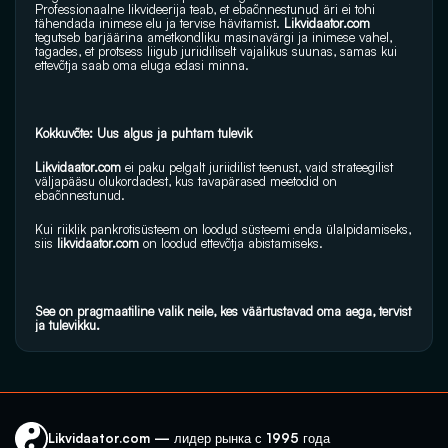
Professionaalne likvideerija teab, et ebaõnnestunud äri ei tohi 
tähendada inimese elu ja tervise hävitamist. 
Likvidaator.com
tegutseb barjäärina ametkondliku masinavärgi ja inimese vahel, 
tagades, et protsess liigub juriidiliselt vajalikus suunas, samas kui 
ettevõtja saab oma eluga edasi minna.
Kokkuvõte: Uus algus ja puhtam tulevik
Likvidaator.com
 ei paku pelgalt juriidilist teenust, vaid strateegilist 
väljapääsu olukordadest, kus tavapärased meetodid on 
ebaõnnestunud. 
Kui riiklik pankrotisüsteem on loodud süsteemi enda ülalpidamiseks, 
siis 
likvidaator.com
 on loodud ettevõtja abistamiseks. 
See on pragmaatiline valik neile, kes väärtustavad oma aega, tervist 
ja tulevikku.
Likvidaator.com — лидер рынка с 1995 года