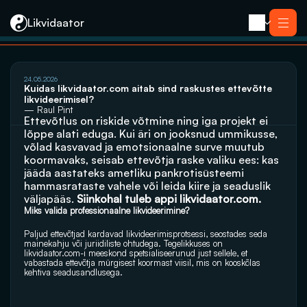
Likvidaator
Услуги
24.05.2026
Ликвидация с продажей
Kuidas likvidaator.com aitab sind raskustes ettevõtte 
Ликвидация компании
likvideerimisel?
Реорганизация
— Raul Pint
Банкротство
Ettevõtlus on riskide võtmine ning iga projekt ei 
Закрытие компании e-резидента
Kontakt
lõppe alati eduga. Kui äri on jooksnud ummikusse, 
võlad kasvavad ja emotsionaalne surve muutub 
koormavaks, seisab ettevõtja raske valiku ees: kas 
jääda aastateks ametliku pankrotisüsteemi 
hammasrataste vahele või leida kiire ja seaduslik 
väljapääs. 
Siinkohal tuleb appi likvidaator.com.
Miks valida professionaalne likvideerimine?
Paljud ettevõtjad kardavad likvideerimisprotsessi, seostades seda 
mainekahju või juriidiliste ohtudega. Tegelikkuses on 
likvidaator.com-i meeskond spetsialiseerunud just sellele, et 
vabastada ettevõtja mürgisest koormast viisil, mis on kooskõlas 
kehtiva seadusandlusega.