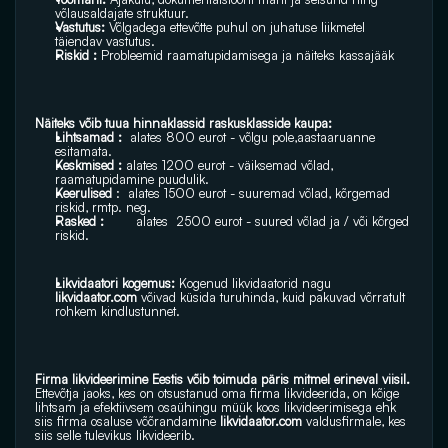
võlausaldajate struktuur.
Vastutus:
 Võlgadega ettevõtte puhul on juhatuse liikmetel 
täiendav vastutus.
Riskid : 
Probleemid raamatupidamisega ja näiteks kassajääk
Näiteks võib tuua hinnaklassid raskusklasside kaupa:
Lihtsamad :  
alates 800 eurot - võlgu pole,aastaaruanne 
esitamata.
Keskmised : 
alates 1200 eurot - väiksemad võlad, 
raamatupidamine puudulik.
Keerulised
 :  alates 1500 eurot - suuremad võlad, kõrgemad 
riskid, rmtp. neg.
Rasked :  
      alates  2500 eurot - suured võlad ja / või kõrged 
riskid.
Likvidaatori kogemus: 
Kogenud likvidaatorid nagu 
likvidaator.com
 võivad küsida turuhinda, kuid pakuvad võrratult 
rohkem kindlustunnet.
Firma likvideerimine Eestis võib toimuda päris mitmel erineval viisil.
Ettevõtja jaoks, kes on otsustanud oma firma likvideerida, on kõige 
lihtsam ja efektiivsem osaühingu müük koos likvideerimisega ehk 
siis firma osaluse võõrandamine 
likvidaator.com
 valdusfirmale, kes 
siis selle tulevikus likvideerib.