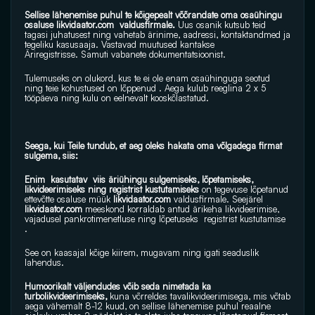
Sellise lähenemise puhul te kõigepealt võõrandate oma osaühingu 
osaluse 
likvidaator.com
  valdusfirmale.
 Uus osanik kutsub teid 
tagasi juhatusest ning vahetab ärinime, aadressi, kontaktandmed ja 
tegeliku kasusaaja. Vastavad muutused kantakse 
Äriregistrisse. Samuti vabanete dokumentatsioonist.
Tulemuseks on olukord, kus te ei ole enam osaühinguga seotud 
ning teie kohustused on lõppenud . Aega kulub reeglina 2 x 5 
tööpäeva ning kulu on eelnevalt kooskõlastatud.
Seega, kui Teile tundub, et aeg oleks hakata oma võlgadega firmat 
sulgema, siis:
Enim  kasutatav  viis äriühingu sulgemiseks, lõpetamiseks, 
likvideerimiseks ning registrist kustutamiseks 
on tegevuse lõpetanud 
ettevõtte osaluse müük 
likvidaator.com
 valdusfirmale. Seejärel 
likvidaator.com
 meeskond korraldab antud ärikeha likvideerimise, 
vajadusel pankrotimenetluse ning lõpetuseks  registrist kustutamise 
.
See on kaasajal kõige kiirem, mugavam ning igati seaduslik 
lahendus.
Humoorikalt väljendudes võib seda nimetada ka 
turbolikvideerimiseks, 
kuna võrreldes tavalikvideerimisega, mis võtab 
aega vähemalt 8-12 kuud, on sellise lähenemise puhul reaalne 