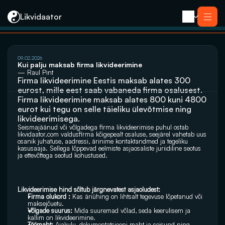
Likvidaator
Услуги
09.02.2026
Ликвидация с продажей
Kui palju maksab firma likvideerimine
Ликвидация компании
— Raul Pint
Реорганизация
Firma likvideerimine Eestis maksab alates 300 
Банкротство
Закрытие компании e-резидента
eurost, mille eest saab vabaneda firma osalusest. 
Kontakt
Firma likvideerimine maksab alates 800 kuni 4800 
eurot kui tegu on selle täieliku ülevõtmise ning 
likvideerimisega.
Seismajäänud või võlgadega firma likvideerimise puhul ostab 
likvidaator.com
 valdusfirma kõigepealt osaluse, seejärel vahetab uus 
osanik juhatuse, aadressi, ärinime kontaktandmed ja tegeliku 
kasusaaja. Sellega lõppevad eelmiste asjaosaliste juriidiline seotus 
ja ettevõttega seotud kohustused.
Likvideerimise hind sõltub järgnevatest asjaoludest:
Firma olukord : 
Kas äriühing on lihtsalt tegevuse lõpetanud või 
maksejõuetu.
Võlgade suurus:
 Mida suuremad võlad, seda keerulisem ja 
kallim on likvideerimine.
Töömaht:
 Ajakulu, dokumentatsiooni maht ja seisund ning 