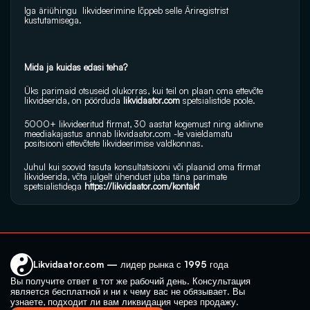
Iga äriühingu  likvideerimine lõppeb selle Äriregistrist 
kustutamisega.
Mida ja kuidas edasi teha?
Üks parimaid otsuseid olukorras, kui teil on plaan oma ettevõte 
likvideerida, on pöörduda 
likvidaator.com
 spetsialistide poole.
5000+ likvideeritud firmat, 30 aastat kogemust ning aktiivne 
meediakajastus annab 
likvidaator.com
 -le vaieldamatu 
positsiooni ettevõtete likvideerimise valdkonnas.
Juhul kui soovid tasuta konsultatsiooni või plaanid oma firmat 
likvideerida, võta julgelt ühendust juba täna parimate 
spetsialistidega 
https://likvidaator.com/kontakt
Likvidaator.com — лидер рынка с 1995 года
Вы получите ответ в тот же рабочий день. Консультация 
является бесплатной и ни к чему вас не обязывает. Вы 
узнаете, подходит ли вам ликвидация через продажу.