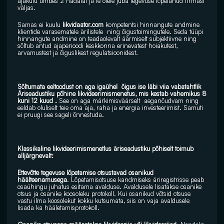
ajakulu umbes 2 nädalat ja te olete juba tegevuse lõpetanud firmast 
väljas.
Samas ei kuulu
likvidaator.com
 kompetentsi hinnangute andmine 
klientide varasematele ärilistele  ning õigustoimingutele. Seda tüüpi 
hinnangute andmine on teadaolevalt äärmiselt subjektiivne ning 
sõltub antud ajaperioodi keskkonna erinevatest hoiakutest, 
arvamustest ja õiguslikest regulatsioonidest.
Sõltumata eeltoodust on aga igaühel  õigus ise läbi viia vabatahtlik 
Äriseadustiku põhine likvideerimismenetus, mis kestab vahemikus 8 
kuni 12 kuud . 
See on aga märkimisväärselt  aeganõudvam ning 
eeldab oluliselt teie oma aja, raha ja energia investeerimist. Samuti 
ei pruugi see sageli õnnestuda.
Klassikaline likvideerimismenetlus äriseadustiku põhiselt toimub 
alljärgnevalt:
Ettevõtte tegevuse lõpetamise otsustavad osanikud 
häälteenamusega
. Lõpetamisotsuse kandmiseks äriregistrisse peab 
osaühingu juhatus esitama avalduse. Avaldusele lisatakse osanike 
otsus ja osanike koosoleku protokoll. Kui osanikud võtsid otsuse 
vastu ilma koosolekut kokku kutsumata, siis on vaja avaldusele 
lisada ka hääletamisprotokoll.