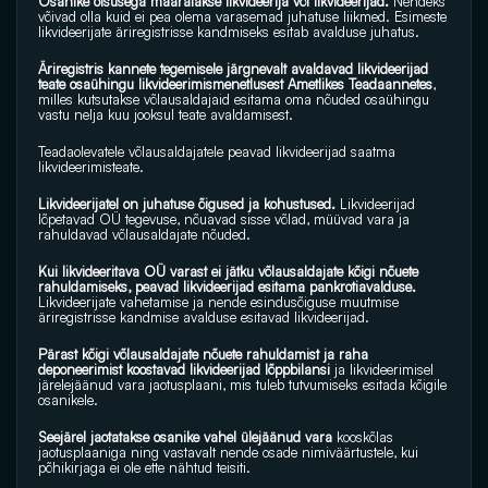
Osanike otsusega määratakse likvideerija või likvideerijad.
 Nendeks 
võivad olla kuid ei pea olema varasemad juhatuse liikmed. Esimeste 
likvideerijate äriregistrisse kandmiseks esitab avalduse juhatus.
Äriregistris kannete tegemisele järgnevalt avaldavad likvideerijad 
teate osaühingu likvideerimismenetlusest Ametlikes Teadaannetes
, 
milles kutsutakse võlausaldajaid esitama oma nõuded osaühingu 
vastu nelja kuu jooksul teate avaldamisest. 
Teadaolevatele võlausaldajatele peavad likvideerijad saatma 
likvideerimisteate.
Likvideerijatel on juhatuse õigused ja kohustused.
 Likvideerijad 
lõpetavad OÜ tegevuse, nõuavad sisse võlad, müüvad vara ja 
rahuldavad võlausaldajate nõuded. 
Kui likvideeritava OÜ varast ei jätku võlausaldajate kõigi nõuete 
rahuldamiseks, peavad likvideerijad esitama pankrotiavalduse.
Likvideerijate vahetamise ja nende esindusõiguse muutmise 
äriregistrisse kandmise avalduse esitavad likvideerijad.
Pärast kõigi võlausaldajate nõuete rahuldamist ja raha 
deponeerimist koostavad likvideerijad lõppbilansi
 ja likvideerimisel 
järelejäänud vara jaotusplaani, mis tuleb tutvumiseks esitada kõigile 
osanikele. 
Seejärel jaotatakse osanike vahel ülejäänud vara 
kooskõlas  
jaotusplaaniga ning vastavalt nende osade nimiväärtustele, kui 
põhikirjaga ei ole ette nähtud teisiti. 