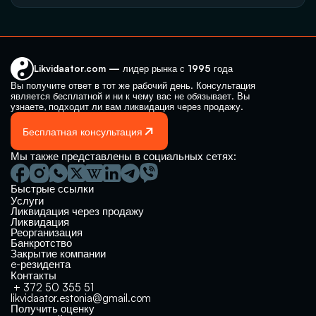
Likvidaator.com — лидер рынка с 1995 года
Вы получите ответ в тот же рабочий день. Консультация 
является бесплатной и ни к чему вас не обязывает. Вы 
узнаете, подходит ли вам ликвидация через продажу.
Бесплатная консультация
Мы также представлены в социальных сетях:
Быстрые ссылки
Услуги
Ликвидация через продажу
Ликвидация
Реорганизация
Банкротство
Закрытие компании 
e-резидента
Контакты
 + 372 50 355 51
likvidaator.estonia@gmail.com
Получить оценку 
Не уверены, какое решение 
Реструктуризация, банкротство или 