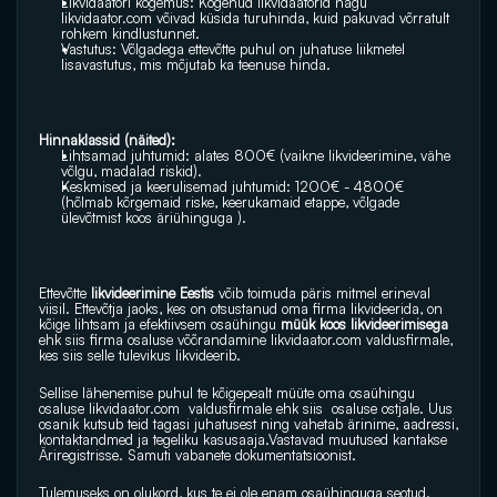
Likvidaatori kogemus: Kogenud likvidaatorid nagu 
likvidaator.com
 võivad küsida turuhinda, kuid pakuvad võrratult 
rohkem kindlustunnet.
Vastutus: Võlgadega ettevõtte puhul on juhatuse liikmetel 
lisavastutus, mis mõjutab ka teenuse hinda. 
Hinnaklassid (näited):
Lihtsamad juhtumid: alates 800€ (vaikne likvideerimine, vähe 
võlgu, madalad riskid).
Keskmised ja keerulisemad juhtumid: 1200€ - 4800€ 
(hõlmab kõrgemaid riske, keerukamaid etappe, võlgade 
ülevõtmist koos äriühinguga ). 
Ettevõtte
 likvideerimine Eestis 
võib toimuda päris mitmel erineval 
viisil. Ettevõtja jaoks, kes on otsustanud oma firma likvideerida, on 
kõige lihtsam ja efektiivsem osaühingu
 müük koos likvideerimisega 
ehk siis firma osaluse võõrandamine 
likvidaator.com
 valdusfirmale, 
kes siis selle tulevikus likvideerib.
Sellise lähenemise puhul te kõigepealt müüte oma osaühingu 
osaluse 
likvidaator.com
  valdusfirmale ehk siis  osaluse ostjale. Uus 
osanik kutsub teid tagasi juhatusest ning vahetab ärinime, aadressi, 
kontaktandmed ja tegeliku kasusaaja.Vastavad muutused kantakse 
Äriregistrisse. Samuti vabanete dokumentatsioonist. 
Tulemuseks on olukord, kus te ei ole enam osaühinguga seotud. 