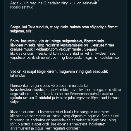
Aega kulub reeglina 2 nädalat ning kulu on eelnevalt 
kooskõlastatud.
Seega, kui Teile tundub, et aeg oleks hakata oma võlgadega firmat 
sulgema, siis:
Enim  kasutatav  viis äriühingu sulgemiseks, lõpetamiseks, 
likvideerimiseks ning registrist kustutamiseks on  ülearuse firma 
osaluse müük 
likvidaator.com
 valdusfirmale .
 Seejärel 
likvidaator.com
 meeskond korraldab antud ärikeha likvideerimise, 
vajadusel pankrotimenetluse ning lõpetuseks  registrist kustutamise 
.
See on kaasajal kõige kiirem, mugavam ning igati seaduslik 
lahendus
.
Humoorikalt väljendudes võib seda nimetada ka
turbolikvideerimiseks
, kuna võrreldes tavalikvideerimisega, mis võtab 
aega vähemalt 8-12 kuud, on sellise lähenemise puhul 
reaalne 
ajakulu umbes 2 nädalat
 ja te olete juba tegevuse lõpetanud firmast 
väljas.
likvidaator.com
 - i kompetentsi ei kuulu hinnangute andmine 
klientide varasematele ärilistele  ning õigustoimingutele. Seda tüüpi 
hinnangute andmine on teadaolevalt äärmiselt subjektiivne  ning 
sõltub antud ajaperioodi  keskkonna erinevatest  hoiakutest , 
arvamustest ja õiguslikest regulatsioonidest.