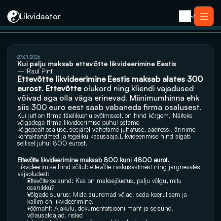
Likvidaator
Услуги
27.01.2026
Ликвидация с продажей
Kui palju maksab ettevõtte likvideerimine Eestis
Ликвидация компании
— Raul Pint
Реорганизация
Ettevõtte likvideerimine Eestis maksab alates 300 
Банкротство
Закрытие компании e-резидента
eurost. Ettevõtte
Kontakt
 olukord ning kliendi vajadused 
võivad aga olla väga erinevad. Miinimumhinna ehk 
siis 300 euro eest saab vabaneda firma osalusest.
Kui jutt on firma täielikust ülevõtmisest, on hind kõrgem. Näiteks 
võlgadega firma likvideerimise puhul ostame 
kõigepealt osaluse, seejärel vahetame juhatuse, aadressi, ärinime 
kontaktandmed ja tegeliku kasusaaja.Likvideerimise hind algab 
sellisel juhul 800 eurost.
Ettevõtte likvideerimine maksab
800 kuni 4800 eurot.
Likvideerimise hind sõltub ettevõtte raskusastmest ning järgnevatest 
asjaoludest:
Ettevõtte seisund: Kas on maksejõuetus, palju võlgu, mitu 
osanikku?
Võlgade suurus: Mida suuremad võlad, seda keerulisem ja 
kallim on likvideerimine.
Töömaht: Ajakulu, dokumentatsiooni maht ja seisund, 
võlausaldajad, riskid