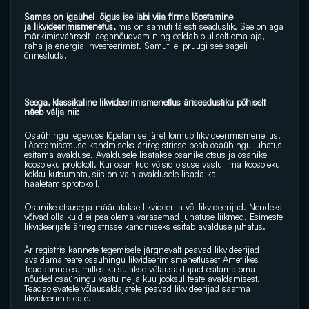
Samas on igaühel  õigus ise läbi viia firma lõpetamine 
ja likvideerimismenetus, 
mis on samuti täiesti seaduslik. See on aga 
märkimisväärselt  aeganõudvam ning eeldab oluliselt oma aja, 
raha ja energia investeerimist. Samuti ei pruugi see sageli 
õnnestuda.
Seega, klassikaline likvideerimismenetlus äriseadustiku põhiselt 
näeb välja nii:
Osaühingu tegevuse lõpetamise järel toimub likvideerimismenetlus. 
Lõpetamisotsuse kandmiseks äriregistrisse peab osaühingu juhatus 
esitama avalduse. Avaldusele lisatakse osanike otsus ja osanike 
koosoleku protokoll. Kui osanikud võtsid otsuse vastu ilma koosolekut 
kokku kutsumata, siis on vaja avaldusele lisada ka 
hääletamisprotokoll. 
Osanike otsusega määratakse likvideerija või likvideerijad. Nendeks 
võivad olla kuid ei pea olema varasemad juhatuse liikmed. Esimeste 
likvideerijate äriregistrisse kandmiseks esitab avalduse juhatus.
Äriregistris kannete tegemisele järgnevalt peavad likvideerijad 
avaldama teate osaühingu likvideerimismenetlusest Ametlikes 
Teadaannetes, milles kutsutakse võlausaldajaid esitama oma 
nõuded osaühingu vastu nelja kuu jooksul teate avaldamisest. 
Teadaolevatele võlausaldajatele peavad likvideerijad saatma 
likvideerimisteate.