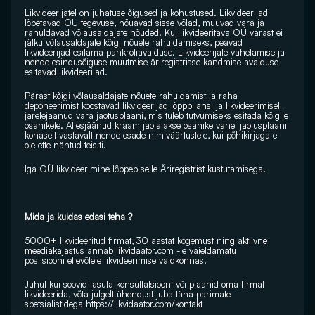
Likvideerijatel on juhatuse õigused ja kohustused. Likvideerijad 
lõpetavad OÜ tegevuse, nõuavad sisse võlad, müüvad vara ja 
rahuldavad võlausaldajate nõuded. Kui likvideeritava OÜ varast ei 
jätku võlausaldajate kõigi nõuete rahuldamiseks, peavad 
likvideerijad esitama pankrotiavalduse. Likvideerijate vahetamise ja 
nende esindusõiguse muutmise äriregistrisse kandmise avalduse 
esitavad likvideerijad.
Pärast kõigi võlausaldajate nõuete rahuldamist ja raha 
deponeerimist koostavad likvideerijad lõppbilansi ja likvideerimisel 
järelejäänud vara jaotusplaani, mis tuleb tutvumiseks esitada kõigile 
osanikele. Allesjäänud kraam jaotatakse osanike vahel jaotusplaani 
kohaselt vastavalt nende osade nimiväärtustele, kui põhikirjaga ei 
ole ette nähtud teisiti. 
Iga OÜ likvideerimine lõppeb selle Äriregistrist kustutamisega.
Mida ja kuidas edasi teha ?
5000+ likvideeritud firmat, 30 aastat kogemust ning aktiivne 
meediakajastus annab 
likvidaator.com
 -le vaieldamatu 
positsiooni ettevõtete likvideerimise valdkonnas.
Juhul kui soovid tasuta konsultatsiooni või plaanid oma firmat 
likvideerida, võta julgelt ühendust juba täna parimate 
spetsialistidega 
https://likvidaator.com/kontakt