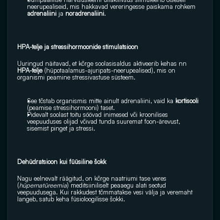
neerupealiseid, mis hakkavad vereringesse paiskama rohkem 
adrenaliini
 ja 
noradrenaliini
. 
HPA-telje ja stressihormoonide stimulatsioon
Uuringud näitavad, et kõrge soolasisaldus aktiveerib kehas nn 
HPA-telje
 (hüpotaalamus-ajuripats-neerupealised), mis on 
organismi peamine stressivastuse süsteem. 
See tõstab organismis mitte ainult adrenaliini, vaid ka 
kortisooli
(peamise stressihormooni) taset.
Pidevalt soolast toitu söövad inimesed või kroonilises 
veepuuduses olijad võivad tunda suuremat foon-ärevust, 
sisemist pinget ja stressi. 
Dehüdratsioon kui füüsiline šokk
Nagu eelnevalt räägitud, on kõrge naatriumi tase veres 
(
hüpernatüreemia
) meditsiiniliselt peaaegu alati seotud 
veepuudusega. Kui rakkudest tõmmatakse vesi välja ja veremaht 
langeb, satub keha füsioloogilisse šokki. 