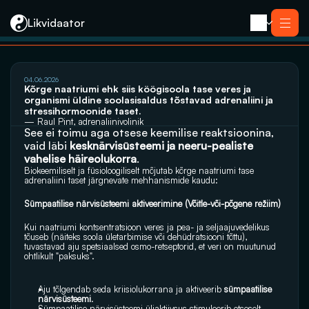
Likvidaator
Услуги
04.06.2026
Ликвидация с продажей
Kõrge naatriumi ehk siis köögisoola tase veres ja 
Ликвидация компании
organismi üldine soolasisaldus tõstavad adrenaliini ja 
Реорганизация
stressihormoonide taset. 
Банкротство
Закрытие компании e-резидента
— Raul Pint, adrenaliinivolinik
Kontakt
See ei toimu aga otsese keemilise reaktsioonina, 
vaid läbi 
kesknärvisüsteemi ja neeru-pealiste 
vahelise häireolukorra
.
Biokeemiliselt ja füsioloogiliselt mõjutab kõrge naatriumi tase 
adrenaliini taset järgnevate mehhanismide kaudu:
Sümpaatilise närvisüsteemi aktiveerimine (Võitle-või-põgene režiim)
Kui naatriumi kontsentratsioon veres ja pea- ja seljaajuvedelikus 
tõuseb (näiteks soola ületarbimise või dehüdratsiooni tõttu), 
tuvastavad aju spetsiaalsed osmo-retseptorid, et veri on muutunud 
ohtlikult "paksuks".
Aju tõlgendab seda kriisiolukorrana ja aktiveerib 
sümpaatilise 
närvisüsteemi
.
Sümpaatilise närvisüsteemi üliaktiivsus stimuleerib otseselt 