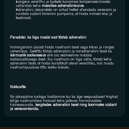
Langeva vererõhu ja kudede kuivamise kompenseerimiseks 
vallandab keha 
massilise adrenaliinisurve
.
Adrenaliini ülesandeks on antud hetkel ahendada veresooni ja 
sundida südant kiiremini pumpama, et hoida inimest elus ja 
teadvusel.
Paradoks: ka liiga madal sool tõstab adrenaliini
Inimorganism püüab hoida naatriumi taset väga kitsas ja ranges 
vahemikus. Seetõttu tõstab adrenaliini ja noradrenaliini taset ka 
äärmuslik soolavaesus
 ehk siis ekstreemne madala 
soolasisaldusega dieet. Kui naatriumi on liiga vähe, tõstab keha 
adrenaliini taset, et hoida kunstlikult üleval vererõhku, mis muidu 
naatriumipuuduse tõttu kokku kukuks. 
Kokkuvõte
Nii pikaajaline soolaga liialdamine kui ka äge veepuudusest tingitud 
kõrge naatriumitase hoiavad keha pidevas hormonaalses 
häireseisundis, 
kergitades adrenaliini taset ning koormates südant 
ja veresoonkonda.