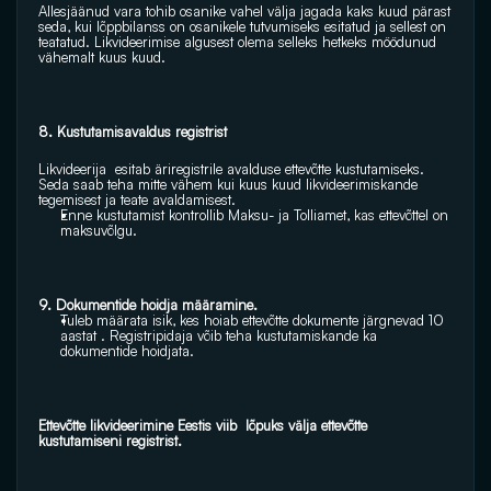
Allesjäänud vara tohib osanike vahel välja jagada kaks kuud pärast 
seda, kui lõppbilanss on osanikele tutvumiseks esitatud ja sellest on 
teatatud. Likvideerimise algusest olema selleks hetkeks möödunud 
vähemalt kuus kuud. 
8. Kustutamisavaldus registrist 
Likvideerija  esitab äriregistrile avalduse ettevõtte kustutamiseks. 
Seda saab teha mitte vähem kui kuus kuud likvideerimiskande 
tegemisest ja teate avaldamisest. 
Enne kustutamist kontrollib Maksu- ja Tolliamet, kas ettevõttel on 
maksuvõlgu.
9. Dokumentide hoidja määramine.
Tuleb määrata isik, kes hoiab ettevõtte dokumente järgnevad 10 
aastat . Registripidaja võib teha kustutamiskande ka 
dokumentide hoidjata.
Ettevõtte likvideerimine Eestis viib  lõpuks välja ettevõtte 
kustutamiseni registrist.