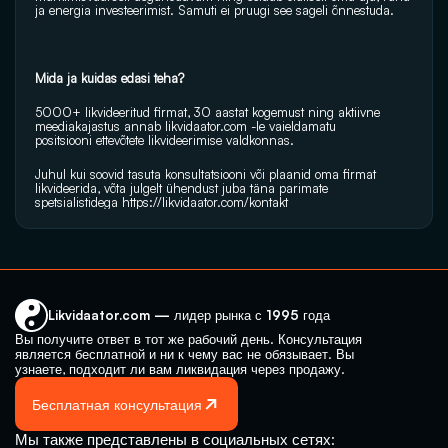
ja energia investeerimist. Samuti ei pruugi see sageli õnnestuda.
Mida ja kuidas edasi teha?
5000+ likvideeritud firmat, 30 aastat kogemust ning aktiivne 
meediakajastus annab 
likvidaator.com
 -le vaieldamatu 
positsiooni ettevõtete likvideerimise valdkonnas.
Juhul kui soovid tasuta konsultatsiooni või plaanid oma firmat 
likvideerida, võta julgelt ühendust juba täna parimate 
spetsialistidega 
https://likvidaator.com/kontakt
Likvidaator.com — лидер рынка с 1995 года
Вы получите ответ в тот же рабочий день. Консультация 
является бесплатной и ни к чему вас не обязывает. Вы 
узнаете, подходит ли вам ликвидация через продажу.
Бесплатная консультация
Мы также представлены в социальных сетях: