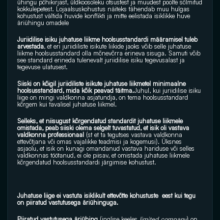
ühingu põhikirjast, üldkoosoleku otsustest ja muudest poolte sõlmitud 
kokkulepetest. Lojaalsuskohustus näiteks tähendab muu hulgas 
kohustust vältida huvide konflikti ja mitte eelistada isiklikke huve 
äriühingu omadele 
Juriidilise isiku juhatuse liikme hoolsusstandardi määramisel tuleb 
arvestada
, et eri juriidiliste isikute liikide jaoks võib selle juhatuse 
liikme hoolsusstandard olla mõnevõrra erineva sisuga. Samuti võib 
see standard erineda tulenevalt juriidilise isiku tegevusalast ja 
tegevuse ulatusest. 
Siiski on kõigil juriidiliste isikute juhatuse liikmetel minimaalne 
hoolsusstandard, mida kõik peavad täitma.
Juhul, kui juriidilise isiku 
liige on mingi valdkonna asjatundja, on tema hoolsusstandard 
kõrgem kui tavalisel juhatuse liikmel. 
Selleks, et niisugust kõrgendatud standardit juhatuse liikmele 
omistada, peab siiski olema selgelt tuvastatud, et isik oli vastava 
valdkonna professionaal 
(st et ta tegutses vastava valdkonna 
ettevõtjana või omas vajalikke teadmisi ja kogemusi). Üksnes 
asjaolu, et isik on kunagi omandanud vastava hariduse või selles 
valdkonnas töötanud, ei ole piisav, et omistada juhatuse liikmele 
kõrgendatud hoolsusstandardi järgimise kohustust.
Juhatuse liige ei vastuta isiklikult ettevõtte kohustuste  eest kui tegu 
on piiratud vastutusega äriühinguga.
Piiratud vastutusega äriühing
 (
inglise keeles
limited company
) on 