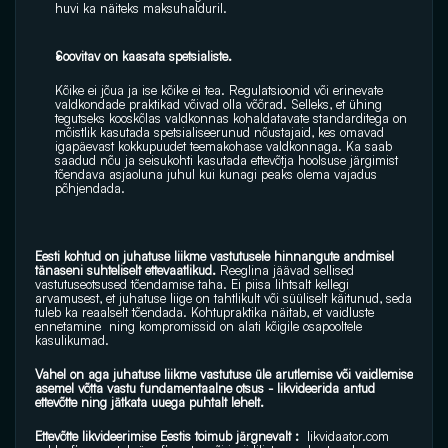
huvi ka näiteks maksuhalduril.
Soovitav on kaasata spetsialiste.
Kõike ei jõua ja ise kõike ei tea. Regulatsioonid või erinevate 
valdkondade praktikad võivad olla võõrad. Selleks, et ühing 
tegutseks kooskõlas valdkonnas kohaldatavate standarditega on 
mõistlik kasutada spetsialiseerunud nõustajaid, kes omavad 
igapäevast kokkupuudet teemakohase valdkonnaga. Ka saab 
saadud nõu ja seisukohti kasutada ettevõtja hoolsuse järgimist 
tõendava asjaoluna juhul kui kunagi peaks olema vajadus 
põhjendada.
Eesti kohtud on juhatuse liikme vastutusele hinnangute andmisel  
tänaseni suhteliselt ettevaatlikud.
 Reeglina jäävad sellised 
vastutuseotsused tõendamise taha. Ei piisa lihtsalt kellegi 
arvamusest, et juhatuse liige on tahtlikult või süüliselt käitunud, seda 
tuleb ka reaalselt tõendada. Kohtupraktika näitab, et vaidluste 
ennetamine  ning kompromissid on alati kõigile osapooltele 
kasulikumad.
Vahel on aga juhatuse liikme vastutuse üle arutlemise või vaidlemise 
asemel võtta vastu fundamentaalne otsus - likvideerida antud 
ettevõtte ning jätkata uuega puhtalt lehelt. 
Ettevõtte likvideerimise Eestis toimub järgnevalt : 
likvidaator.com