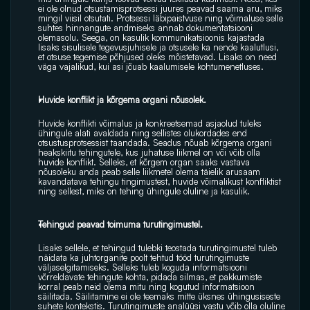
ei ole olnud otsustamisprotsessi juures peavad saama aru, miks 
mingil viisil otsutati. Protsessi läbipaistvuse ning võimaluse selle 
suhtes hinnangute andmiseks annab dokumentatsiooni 
olemasolu. Seega, on kasulik kommunikatsioonis kajastada 
lisaks sisulisele tegevusjuhisele ja otsusele ka nende kaalutlusi, 
et otsuse tegemise põhjused oleks mõistetavad. Lisaks on need 
väga vajalikud, kui asi jõuab kaalumisele kohtumenetluses.
Huvide konflikt ja kõrgema organi nõusolek.
Huvide konflikti võimalus ja konkreetsemad asjaolud tuleks 
ühingule alati avaldada ning sellistes olukordades end 
otsustusprotsessist taandada. Seadus nõuab kõrgema organi 
heakskiitu tehingutele, kus juhatuse liikmel on või võib olla 
huvide konflikt. Selleks, et kõrgem organ saaks vastava 
nõusoleku anda peab selle liikmetel olema täielik arusaam 
kavandatava tehingu tingimustest, huvide võimalikust konfliktist 
ning sellest, miks on tehing ühingule oluline ja kasulik.
Tehingud peavad toimuma turutingimustel.
Lisaks sellele, et tehingud tulebki teostada turutingimustel tuleb 
näidata ka juhtorganite poolt tehtud tööd turutingimuste 
väljaselgitamiseks. Selleks tuleb koguda informatsiooni 
võrreldavate tehingute kohta, pidada silmas, et pakkumiste 
korral peab neid olema mitu ning kogutud informatsioon 
säilitada. Säilitamine ei ole teemaks mitte üksnes ühingusiseste 
suhete kontekstis. Turutingimuste analüüsi vastu võib olla oluline 