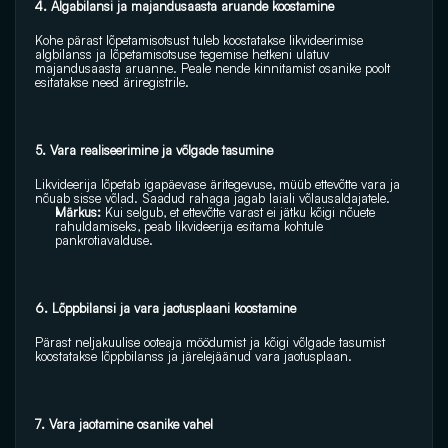
4. Algabilansi ja majandusaasta aruande koostamine 
Kohe pärast lõpetamisotsust tuleb koostatakse likvideerimise 
algbilanss ja lõpetamisotsuse tegemise hetkeni ulatuv 
majandusaasta aruanne. Peale nende kinnitamist osanike poolt 
esitatakse need äriregistrile.
5. Vara realiseerimine ja võlgade tasumine 
Likvideerija lõpetab igapäevase äritegevuse, müüb ettevõtte vara ja 
nõuab sisse võlad. Saadud rahaga jagab laiali võlausaldajatele. 
Märkus: 
Kui selgub, et ettevõtte varast ei jätku kõigi nõuete 
rahuldamiseks, peab likvideerija esitama kohtule 
pankrotiavalduse. 
6. Lõppbilansi ja vara jaotusplaani koostamine 
Pärast neljakuulise ooteaja möödumist ja kõigi võlgade tasumist 
koostatakse lõppbilanss ja järelejäänud vara jaotusplaan. 
7. Vara jaotamine osanike vahel 