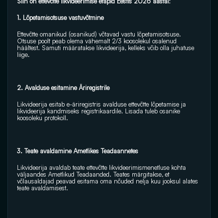
Siin on ettevõtte likvideerimise etapid Eestis 2026 aastal
: 
1. Lõpetamisotsuse vastuvõtmine 
Ettevõtte omanikud (osanikud) võtavad vastu lõpetamisotsuse. 
Otsuse poolt peab olema vähemalt 2/3 koosolekul osalenud 
häältest. Samuti määratakse likvideerija, kelleks võib olla juhatuse 
liige. 
2. Avalduse esitamine Äriregistrile 
Likvideerija esitab e-äriregistris avalduse ettevõtte lõpetamise ja 
likvideerija kandmiseks registrikaardile. Lisada tuleb osanike 
koosoleku protokoll. 
3. Teate avaldamine Ametlikes Teadaannetes
Likvideerija avaldab teate ettevõtte likvideerimismenetluse kohta 
väljaandes Ametlikud Teadaanded. Teates märgitakse, et 
võlausaldajad peavad esitama oma nõuded nelja kuu jooksul alates 
teate avaldamisest. 