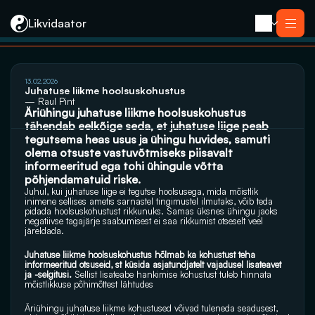
Likvidaator
Услуги
13.02.2026
Ликвидация с продажей
Juhatuse liikme hoolsuskohustus
Ликвидация компании
— Raul Pint
Реорганизация
Äriühingu juhatuse liikme hoolsuskohustus 
Банкротство
Закрытие компании e-резидента
tähendab eelkõige seda, et juhatuse liige peab 
Kontakt
tegutsema heas usus ja ühingu huvides, samuti 
olema otsuste vastuvõtmiseks piisavalt 
informeeritud ega tohi ühingule võtta 
põhjendamatuid riske. 
Juhul, kui juhatuse liige ei tegutse hoolsusega, mida mõistlik 
inimene sellises ametis sarnastel tingimustel ilmutaks, võib teda 
pidada hoolsuskohustust rikkunuks. Samas üksnes ühingu jaoks 
negatiivse tagajärje saabumisest ei saa rikkumist otseselt veel 
järeldada.
Juhatuse liikme hoolsuskohustus hõlmab ka kohustust teha 
informeeritud otsuseid, st küsida asjatundjatelt vajadusel lisateavet 
ja -selgitusi. 
Sellist lisateabe hankimise kohustust tuleb hinnata 
mõistlikkuse põhimõttest lähtudes
Äriühingu juhatuse liikme kohustused võivad tuleneda seadusest, 