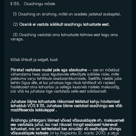
§ 135.   Osaühingu mõiste
  (1) Osaühing on äriühing, millel on osadeks jaotatud osakapital.
  (2)
 Osanik ei vastuta isiklikult osaühingu kohustuste eest.
  (3) Osaühing vastutab oma kohustuste täitmise eest kogu oma 
varaga.
Kõlab lihtsalt ja selgelt, kuid:
Piiratud vastutuse mudel pole aga absoluutne 
– see on mõeldud 
vähendama heas usus tegutsevate ettevõtjate isiklikke riske, mitte 
pakkuma varju tahtlikule seaduserikkumisele. Seetõttu näebki juba 
kehtiv õigus ette, et kui juhatuse liige rikub tahtlikult või raskest 
hooletusest oma kohustusi ja sellega kaasneb näiteks maksuvõlg, 
siis võib ka juhatuse liige vastutada selle eest solidaarselt.
Juhatuse liikme kohustuste rikkumisel tekitatud kahju hüvitamisel 
kohaldub VÕS § 115. Juhatuse liikme vastutust osaühingu ees võib 
modifitseerida kokkuleppel .
Äriühingu juhtorgani liikmed võivad võlausaldajate sh. maksuameti 
ees vastutada juhul, kui nad rikuvad mingit seadusest tulenevat 
kohustust, mis on kehtestatud kas ainuüksi või sealhulgas ühingu 
võlausaldajate kaitseks 
(vt ka Riigikohtu 31. märtsi 2010. a otsus 