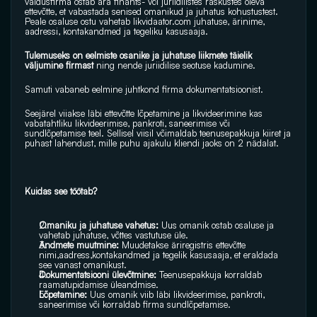
valdusfirma ostab ära finants- või juriidilistes raskustes oleva 
ettevõtte, et vabastada senised omanikud ja juhatus kohustustest. 
Peale osaluse ostu vahetab 
likvidaator.com
 juhatuse, ärinime, 
aadressi, kontakandmed ja tegeliku kasusaaja. 
Tulemuseks on eelmiste osanike ja juhatuse liikmete täielik 
väljumine firmast 
ning nende juriidilise seotuse kadumine.
Samuti vabaneb eelmine juhtkond firma dokumentatsioonist.
Seejärel viiakse läbi ettevõtte lõpetamine ja likvideerimine kas 
vabatahtliku likvideerimise, pankroti, saneerimise või 
sundlõpetamise teel. Sellisel viisil võimaldab teenusepakkuja kiiret ja 
puhast lahendust, mille puhu ajakulu kliendi jaoks on 2 nädalat. 
Kuidas see töötab?
Omaniku ja juhatuse vahetus:
 Uus omanik ostab osaluse ja 
vahetab juhatuse, võttes vastutuse üle.
Andmete muutmine:
 Muudetakse äriregistris ettevõtte 
nimi,aadress,kontakandmed ja tegelik kasusaaja, et eraldada 
see vanast omanikust.
Dokumentatsiooni ülevõtmine: 
Teenusepakkuja korraldab 
raamatupidamise üleandmise.
Lõpetamine:
 Uus omanik viib läbi likvideerimise, pankroti, 
saneerimise või korraldab firma sundlõpetamise. 