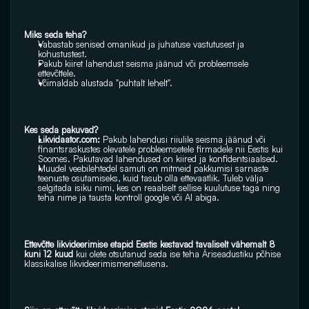
Miks seda teha? 
Vabastab senised omanikud ja juhatuse vastutusest ja 
kohustustest.
Pakub kiiret lahendust seisma jäänud või probleemsele 
ettevõttele.
Võimaldab alustada "puhtalt lehelt". 
Kes seda pakuvad? 
Likvidaator.com:
 Pakub lahendusi riiulile seisma jäänud või 
finantsraskustes olevatele probleemsetele firmadele nii Eestis kui 
Soomes. Pakutavad lahendused on kiired ja konfidentsiaalsed.
Muudel veebilehtedel samuti on mitmeid pakkumisi sarnaste 
teenuste osutamiseks, kuid tasub olla ettevaatlik. Tuleb välja 
selgitada isiku nimi, kes on reaalselt sellise kuulutuse taga ning  
teha nime ja tausta kontroll google või AI abiga.
Ettevõtte likvideerimise etapid Eestis kestavad tavaliselt vähemalt 8 
kuni 12 kuud 
kui olete otsutanud seda ise teha Äriseadustiku põhise 
klassikalise likvideerimismenetlusena.