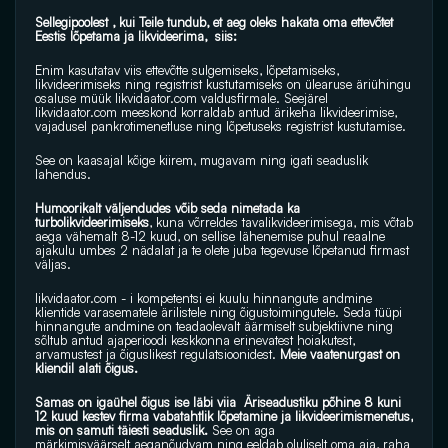
Sellegipoolest , kui Teile tundub, et aeg oleks hakata oma ettevõtet  
Eestis lõpetama ja likvideerima,  siis:
Enim kasutatav viis ettevõtte sulgemiseks, lõpetamiseks, 
likvideerimiseks ning registrist kustutamiseks on ülearuse äriühingu 
osaluse müük 
likvidaator.com
 valdusfirmale. Seejärel 
likvidaator.com
 meeskond korraldab antud ärikeha likvideerimise, 
vajadusel pankrotimenetluse ning lõpetuseks registrist kustutamise.
See on kaasajal kõige kiirem, mugavam ning igati seaduslik 
lahendus.
Humoorikalt väljendudes võib seda nimetada ka 
turbolikvideerimiseks
, kuna võrreldes tavalikvideerimisega, mis võtab 
aega vähemalt 8-12 kuud, on sellise lähenemise puhul reaalne 
ajakulu umbes 2 nädalat ja te olete juba tegevuse lõpetanud firmast 
väljas.
likvidaator.com
 - i kompetentsi ei kuulu hinnangute andmine 
klientide varasematele ärilistele ning õigustoimingutele. Seda tüüpi 
hinnangute andmine on teadaolevalt äärmiselt subjektiivne ning 
sõltub antud ajaperioodi keskkonna erinevatest hoiakutest, 
arvamustest ja õiguslikest regulatsioonidest.
 Meie vaatenurgast on 
kliendil alati õigus.
Samas on igaühel õigus ise läbi viia  Äriseadustiku põhine 8 kuni 
12 kuud kestev firma vabatahtlik lõpetamine ja likvideerimismenetus, 
mis on samuti täiesti seaduslik. 
See on aga 
märkimisväärselt aeganõudvam ning eeldab oluliselt oma aja, raha 