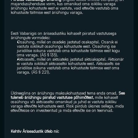
majandusühenduse
 vorm, kus omanikud oma isikliku varaga 
äriühingu kohustuste eest ei vastuta, vaid 
ettevõte
 vastutab oma 
kohustuste täitmise eest äriühingu varaga.
Eesti Vabariigis on 
äriseadustiku
 kohaselt piiratud vastutusega 
äriühingute
 vormideks:
Osaühing
, millel on osadeks jaotatud 
osakapital
. Osanik ei 
vastuta isiklikult osaühingu kohustuste eest. Osaühing ise 
juriidilise isikuna
 vastutab oma kohustuste täitmise eest kogu 
oma varaga. (ÄS § 135).
Aktsiaselts
, millel on 
aktsiateks
 jaotatud aktsiakapital. Aktsionär 
ei vastuta isiklikult aktsiaseltsi kohustuste eest. Aktsiaselts ise 
juriidilise isikuna vastutab oma kohustuste täitmise eest oma 
varaga. (ÄS § 221).
Üldreeglina on äriühingu maksukohustused tema enda omad. 
See 
tuleneb äriühingu piiratud vastutuse põhimõttest, 
mille kohaselt 
osaühingu või aktsiaseltsi omanikud ja juhid ei vastuta isikliku 
varaga ettevõtte kohustuste eest. Risk piirdub üksnes sellega, mida 
ettevõttesse on investeeritud ja mida ettevõte ise on teeninud.
Kehtiv Äriseadustik ütleb nii: