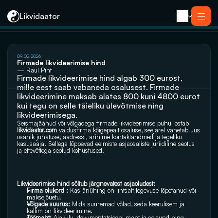
Likvidaator
Услуги
09.02.2026
Ликвидация с продажей
Firmade likvideerimise hind
Ликвидация компании
— Raul Pint
Реорганизация
Firmade likvideerimise hind algab 300 eurost, 
Банкротство
Закрытие компании e-резидента
mille eest saab vabaneda osalusest. Firmade 
Kontakt
likvideerimine maksab alates 800 kuni 4800 eurot 
kui tegu on selle täieliku ülevõtmise ning 
likvideerimisega.
Seismajäänud või võlgadega firmade likvideerimise puhul ostab 
likvidaator.com
 valdusfirma kõigepealt osaluse, seejärel vahetab uus 
osanik juhatuse, aadressi, ärinime kontaktandmed ja tegeliku 
kasusaaja. Sellega lõppevad eelmiste asjaosaliste juriidiline seotus 
ja ettevõttega seotud kohustused.
Likvideerimise hind sõltub järgnevatest asjaoludest:
Firma olukord : 
Kas äriühing on lihtsalt tegevuse lõpetanud või 
maksejõuetu.
Võlgade suurus:
 Mida suuremad võlad, seda keerulisem ja 
kallim on likvideerimine.
Töömaht:
 Ajakulu, dokumentatsiooni maht ja seisund ning 