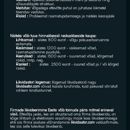
võlausaldajate struktuur.
Vastutus:
 Võlgadega ettevõtte puhul on juhatuse liikmetel 
täiendav vastutus.
Riskid : 
Probleemid raamatupidamisega ja näiteks kassajääk
Näiteks võib tuua hinnaklassid raskusklasside kaupa:
Lihtsamad :  
alates 800 eurot - võlgu pole,aastaaruanne 
esitamata.
Keskmised : 
alates 1200 eurot - väiksemad võlad, 
raamatupidamine puudulik.
Keerulised
 :  alates 1500 eurot - suuremad võlad, kõrgemad 
riskid, rmtp. neg.
Rasked :  
      alates  2500 eurot - suured võlad ja / või kõrged 
riskid.
Likvidaatori kogemus: 
Kogenud likvidaatorid nagu 
likvidaator.com
 võivad küsida turuhinda, kuid pakuvad võrratult 
rohkem kindlustunnet.
Firmade likvideerimine Eestis võib toimuda päris mitmel erineval 
viisil.
 Ettevõtja jaoks, kes on otsustanud oma firma likvideerida, on 
kõige lihtsam ja efektiivsem osaühingu müük koos likvideerimisega 
ehk siis firma osaluse võõrandamine 
likvidaator.com
 valdusfirmale, 
kes siis selle tulevikus likvideerib.