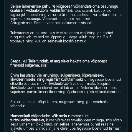
Sellise lähenemise puhul te kõigepealt võõrandate oma osaühingu 
osaluse 
likvidaator.com
  valdusfirmale.
 Uus osanik kutsub teid 
tagasi juhatusest ning vahetab ärinime, aadressi, kontaktandmed ja 
tegeliku kasusaaja. Vastavad muutused kantakse 
Äriregistrisse. Samuti vabanete dokumentatsioonist.
Tulemuseks on olukord, kus te ei ole enam osaühinguga seotud 
ning teie kohustused on lõppenud . Aega kulub reeglina 2 x 5 
tööpäeva ning kulu on eelnevalt kooskõlastatud.
Seega, kui Teile tundub, et aeg oleks hakata oma võlgadega 
firmasid sulgema, siis:
Enim kasutatav viis äriühingu sulgemiseks, lõpetamiseks, 
likvideerimiseks ning registrist kustutamiseks 
on tegevuse lõpetanud 
ettevõtte osaluse müük 
likvidaator.com
 valdusfirmale. Seejärel 
likvidaator.com
 meeskond korraldab antud ärikeha likvideerimise, 
vajadusel pankrotimenetluse ning lõpetuseks registrist kustutamise .
See on kaasajal kõige kiirem, mugavam ning igati seaduslik 
lahendus.
Humoorikalt väljendudes võib seda nimetada ka 
turbolikvideerimiseks, 
kuna võrreldes tavalikvideerimisega, mis võtab 
aega vähemalt 8-12 kuud, on sellise lähenemise puhul reaalne 
ajakulu umbes 2 nädalat ja te olete juba tegevuse lõpetanud firmast 