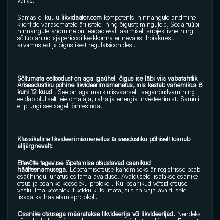
väljas.
Samas ei kuulu
likvidaator.com
 kompetentsi hinnangute andmine 
klientide varasematele ärilistele  ning õigustoimingutele. Seda tüüpi 
hinnangute andmine on teadaolevalt äärmiselt subjektiivne ning 
sõltub antud ajaperioodi keskkonna erinevatest hoiakutest, 
arvamustest ja õiguslikest regulatsioonidest.
Sõltumata eeltoodust on aga igaühel  õigus ise läbi viia vabatahtlik 
Äriseadustiku põhine likvideerimismenetus, mis kestab vahemikus 8 
kuni 12 kuud . 
See on aga märkimisväärselt  aeganõudvam ning 
eeldab oluliselt teie oma aja, raha ja energia investeerimist. Samuti 
ei pruugi see sageli õnnestuda.
Klassikaline likvideerimismenetlus äriseadustiku põhiselt toimub 
alljärgnevalt:
Ettevõtte tegevuse lõpetamise otsustavad osanikud 
häälteenamusega
. Lõpetamisotsuse kandmiseks äriregistrisse peab 
osaühingu juhatus esitama avalduse. Avaldusele lisatakse osanike 
otsus ja osanike koosoleku protokoll. Kui osanikud võtsid otsuse 
vastu ilma koosolekut kokku kutsumata, siis on vaja avaldusele 
lisada ka hääletamisprotokoll.
Osanike otsusega määratakse likvideerija või likvideerijad.
 Nendeks 