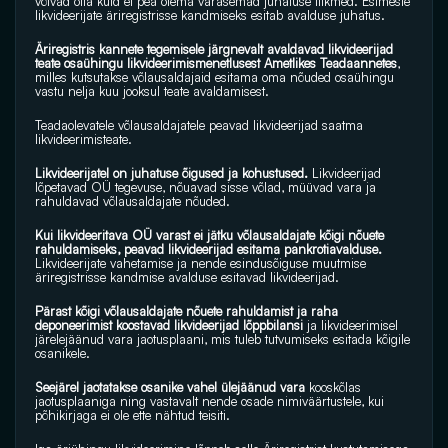
võivad olla kuid ei pea olema varasemad juhatuse liikmed. Esimeste 
likvideerijate äriregistrisse kandmiseks esitab avalduse juhatus.
Äriregistris kannete tegemisele järgnevalt avaldavad likvideerijad 
teate osaühingu likvideerimismenetlusest Ametlikes Teadaannetes
, 
milles kutsutakse võlausaldajaid esitama oma nõuded osaühingu 
vastu nelja kuu jooksul teate avaldamisest. 
Teadaolevatele võlausaldajatele peavad likvideerijad saatma 
likvideerimisteate.
Likvideerijatel on juhatuse õigused ja kohustused.
 Likvideerijad 
lõpetavad OÜ tegevuse, nõuavad sisse võlad, müüvad vara ja 
rahuldavad võlausaldajate nõuded. 
Kui likvideeritava OÜ varast ei jätku võlausaldajate kõigi nõuete 
rahuldamiseks, peavad likvideerijad esitama pankrotiavalduse.
Likvideerijate vahetamise ja nende esindusõiguse muutmise 
äriregistrisse kandmise avalduse esitavad likvideerijad.
Pärast kõigi võlausaldajate nõuete rahuldamist ja raha 
deponeerimist koostavad likvideerijad lõppbilansi
 ja likvideerimisel 
järelejäänud vara jaotusplaani, mis tuleb tutvumiseks esitada kõigile 
osanikele. 
Seejärel jaotatakse osanike vahel ülejäänud vara 
kooskõlas  
jaotusplaaniga ning vastavalt nende osade nimiväärtustele, kui 
põhikirjaga ei ole ette nähtud teisiti. 