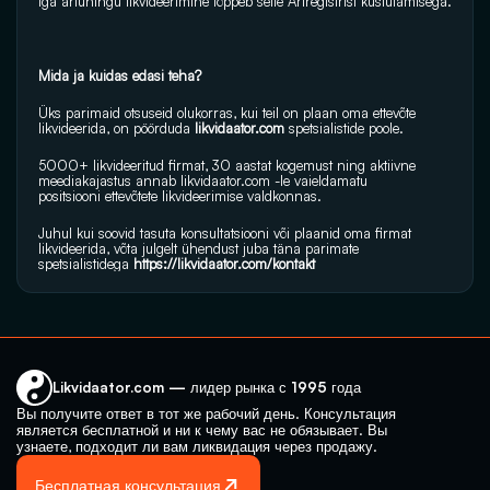
Iga äriühingu likvideerimine lõppeb selle Äriregistrist kustutamisega.
Mida ja kuidas edasi teha?
Üks parimaid otsuseid olukorras, kui teil on plaan oma ettevõte 
likvideerida, on pöörduda 
likvidaator.com
 spetsialistide poole.
5000+ likvideeritud firmat, 30 aastat kogemust ning aktiivne 
meediakajastus annab 
likvidaator.com
 -le vaieldamatu 
positsiooni ettevõtete likvideerimise valdkonnas.
Juhul kui soovid tasuta konsultatsiooni või plaanid oma firmat 
likvideerida, võta julgelt ühendust juba täna parimate 
spetsialistidega 
https://likvidaator.com/kontakt
Likvidaator.com — лидер рынка с 1995 года
Вы получите ответ в тот же рабочий день. Консультация 
является бесплатной и ни к чему вас не обязывает. Вы 
узнаете, подходит ли вам ликвидация через продажу.
Бесплатная консультация