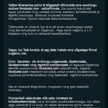
Sellise lähenemise puhul te kõigepealt võõrandate oma osaühingu 
osaluse 
likvidaator.com
  valdusfirmale.
 Uus osanik kutsub teid 
tagasi juhatusest ning vahetab ärinime, aadressi, kontaktandmed ja 
tegeliku kasusaaja. Vastavad muutused kantakse 
Äriregistrisse. Samuti vabanete dokumentatsioonist.
Tulemuseks on olukord, kus te ei ole enam osaühinguga seotud 
ning teie kohustused on lõppenud . Aega kulub reeglina 2 x 5 
tööpäeva ning kulu on eelnevalt kooskõlastatud.
Seega, kui Teile tundub, et aeg oleks hakata oma võlgadega firmat 
sulgema, siis:
Enim  kasutatav  viis äriühingu sulgemiseks, lõpetamiseks, 
likvideerimiseks ning registrist kustutamiseks 
on tegevuse lõpetanud 
ettevõtte osaluse müük 
likvidaator.com
 valdusfirmale. Seejärel 
likvidaator.com
 meeskond korraldab antud ärikeha likvideerimise, 
vajadusel pankrotimenetluse ning lõpetuseks  registrist kustutamise 
.
See on kaasajal kõige kiirem, mugavam ning igati seaduslik 
lahendus.
Humoorikalt väljendudes võib seda nimetada ka 
turbolikvideerimiseks, 
kuna võrreldes tavalikvideerimisega, mis võtab 
aega vähemalt 8-12 kuud, on sellise lähenemise puhul reaalne 