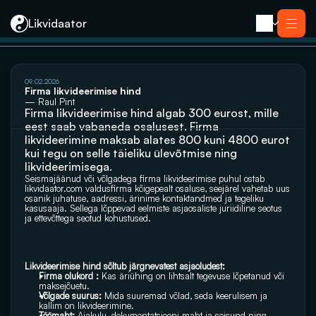
Likvidaator
Услуги
09.02.2026
Ликвидация с продажей
Firma likvideerimise hind
Ликвидация компании
— Raul Pint
Реорганизация
Firma likvideerimise hind algab 300 eurost, mille 
Банкротство
Закрытие компании e-резидента
eest saab vabaneda osalusest. Firma 
Kontakt
likvideerimine maksab alates 800 kuni 4800 eurot 
kui tegu on selle täieliku ülevõtmise ning 
likvideerimisega.
Seismajäänud või võlgadega firma likvideerimise puhul ostab 
likvidaator.com
 valdusfirma kõigepealt osaluse, seejärel vahetab uus 
osanik juhatuse, aadressi, ärinime kontaktandmed ja tegeliku 
kasusaaja. Sellega lõppevad eelmiste asjaosaliste juriidiline seotus 
ja ettevõttega seotud kohustused.
Likvideerimise hind sõltub järgnevatest asjaoludest:
Firma olukord : 
Kas äriühing on lihtsalt tegevuse lõpetanud või 
maksejõuetu.
Võlgade suurus:
 Mida suuremad võlad, seda keerulisem ja 
kallim on likvideerimine.
Töömaht:
 Ajakulu, dokumentatsiooni maht ja seisund ning 