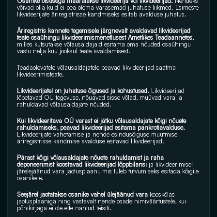
Osanike otsusega määratakse likvideerija või likvideerijad.
 Nendeks 
võivad olla kuid ei pea olema varasemad juhatuse liikmed. Esimeste 
likvideerijate äriregistrisse kandmiseks esitab avalduse juhatus.
Äriregistris kannete tegemisele järgnevalt avaldavad likvideerijad 
teate osaühingu likvideerimismenetlusest Ametlikes Teadaannetes
, 
milles kutsutakse võlausaldajaid esitama oma nõuded osaühingu 
vastu nelja kuu jooksul teate avaldamisest. 
Teadaolevatele võlausaldajatele peavad likvideerijad saatma 
likvideerimisteate.
Likvideerijatel on juhatuse õigused ja kohustused.
 Likvideerijad 
lõpetavad OÜ tegevuse, nõuavad sisse võlad, müüvad vara ja 
rahuldavad võlausaldajate nõuded. 
Kui likvideeritava OÜ varast ei jätku võlausaldajate kõigi nõuete 
rahuldamiseks, peavad likvideerijad esitama pankrotiavalduse.
Likvideerijate vahetamise ja nende esindusõiguse muutmise 
äriregistrisse kandmise avalduse esitavad likvideerijad.
Pärast kõigi võlausaldajate nõuete rahuldamist ja raha 
deponeerimist koostavad likvideerijad lõppbilansi
 ja likvideerimisel 
järelejäänud vara jaotusplaani, mis tuleb tutvumiseks esitada kõigile 
osanikele. 
Seejärel jaotatakse osanike vahel ülejäänud vara 
kooskõlas  
jaotusplaaniga ning vastavalt nende osade nimiväärtustele, kui 
põhikirjaga ei ole ette nähtud teisiti. 