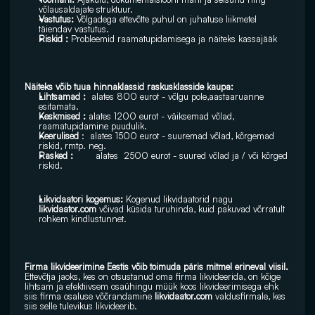
võlausaldajate struktuur.
Vastutus:
 Võlgadega ettevõtte puhul on juhatuse liikmetel 
täiendav vastutus.
Riskid : 
Probleemid raamatupidamisega ja näiteks kassajääk
Näiteks võib tuua hinnaklassid raskusklasside kaupa:
Lihtsamad :  
alates 800 eurot - võlgu pole,aastaaruanne 
esitamata.
Keskmised : 
alates 1200 eurot - väiksemad võlad, 
raamatupidamine puudulik.
Keerulised
 :  alates 1500 eurot - suuremad võlad, kõrgemad 
riskid, rmtp. neg.
Rasked :  
      alates  2500 eurot - suured võlad ja / või kõrged 
riskid.
Likvidaatori kogemus: 
Kogenud likvidaatorid nagu 
likvidaator.com
 võivad küsida turuhinda, kuid pakuvad võrratult 
rohkem kindlustunnet.
Firma likvideerimine Eestis võib toimuda päris mitmel erineval viisil.
Ettevõtja jaoks, kes on otsustanud oma firma likvideerida, on kõige 
lihtsam ja efektiivsem osaühingu müük koos likvideerimisega ehk 
siis firma osaluse võõrandamine 
likvidaator.com
 valdusfirmale, kes 
siis selle tulevikus likvideerib.