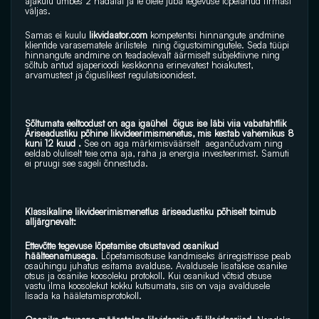
ajakulu umbes 2 nädalat ja te olete juba tegevuse lõpetanud firmast 
väljas.
Samas ei kuulu
likvidaator.com
 kompetentsi hinnangute andmine 
klientide varasematele ärilistele  ning õigustoimingutele. Seda tüüpi 
hinnangute andmine on teadaolevalt äärmiselt subjektiivne ning 
sõltub antud ajaperioodi keskkonna erinevatest hoiakutest, 
arvamustest ja õiguslikest regulatsioonidest.
Sõltumata eeltoodust on aga igaühel  õigus ise läbi viia vabatahtlik 
Äriseadustiku põhine likvideerimismenetus, mis kestab vahemikus 8 
kuni 12 kuud . 
See on aga märkimisväärselt  aeganõudvam ning 
eeldab oluliselt teie oma aja, raha ja energia investeerimist. Samuti 
ei pruugi see sageli õnnestuda.
Klassikaline likvideerimismenetlus äriseadustiku põhiselt toimub 
alljärgnevalt:
Ettevõtte tegevuse lõpetamise otsustavad osanikud 
häälteenamusega
. Lõpetamisotsuse kandmiseks äriregistrisse peab 
osaühingu juhatus esitama avalduse. Avaldusele lisatakse osanike 
otsus ja osanike koosoleku protokoll. Kui osanikud võtsid otsuse 
vastu ilma koosolekut kokku kutsumata, siis on vaja avaldusele 
lisada ka hääletamisprotokoll.