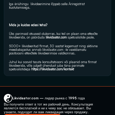
Iga äriühingu  likvideerimine lõppeb selle Äriregistrist 
kustutamisega.
Mida ja kuidas edasi teha?
Üks parimaid otsuseid olukorras, kui teil on plaan oma ettevõte 
likvideerida, on pöörduda 
likvidaator.com
 spetsialistide poole.
5000+ likvideeritud firmat, 30 aastat kogemust ning aktiivne 
meediakajastus annab 
likvidaator.com
 -le vaieldamatu 
positsiooni ettevõtete likvideerimise valdkonnas.
Juhul kui soovid tasuta konsultatsiooni või plaanid oma firmat 
likvideerida, võta julgelt ühendust juba täna parimate 
spetsialistidega 
https://likvidaator.com/kontakt
Likvidaator.com — лидер рынка с 1995 года
Вы получите ответ в тот же рабочий день. Консультация 
является бесплатной и ни к чему вас не обязывает. Вы 
узнаете, подходит ли вам ликвидация через продажу.