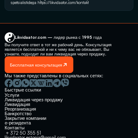
spetsialistidega 
https://likvidaator.com/kontakt
Likvidaator.com — лидер рынка с 1995 года
Вы получите ответ в тот же рабочий день. Консультация 
является бесплатной и ни к чему вас не обязывает. Вы 
узнаете, подходит ли вам ликвидация через продажу.
Бесплатная консультация
Мы также представлены в социальных сетях:
Быстрые ссылки
Услуги
Ликвидация через продажу
Ликвидация
Реорганизация
Банкротство
Закрытие компании 
e-резидента
Контакты
 + 372 50 355 51
likvidaator.estonia@gmail.com