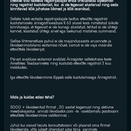
Ettevõte võib taotleda registripidajalt enda lihtsustatud lõpetamist 
ning registrist kustutamist, kui  ei ole tegevust alustanud ning seda 
kinnitavad kõik juhatuse liikmed ja kõik osanikud. 
Selleks tuleb esitada registripidajale taotlus ettevõtte registrist 
kustutamiseks äriregistriseaduse § 63 alusel koos nimetatud isikute 
kinnitusega, et tegevust ei ole kunagi alustatud, tehtud ei ole ühtegi 
kannet, koostatud ühtegi arvet ega laekunud mistahes summasid. 
Sellise lihtmenetluse puhul ei ole majandusaasta aruannete ja 
likvideerimisbilansi esitamise nõuet, samuti ei ole vaja määrata 
ettevõttele likvideerijat. 
Pärast avalduse esitamist avaldab Äriregister sellekohase teate 
Ametlikes Teadaannetes ning kustutab ettevõtte registrist 3 kuu 
möödudes.
Iga ettevõtte likvideerimine lõppeb selle kustutamisega Äriregistrist.
Mida ja kuidas edasi teha?
5000 + likvideeritud firmat , 30 aastat kogemust ning aktiivne 
meediakajastus  annab 
likvidaator.com
 -le  vaieldamatu positsiooni  
ettevõtete likvideerimise valdkonnas .
Juhul kui soovid tasuta konsultatsiooni või plaanid oma firmat 
likvideerida, võta julgelt ühendust juba täna  parimate 