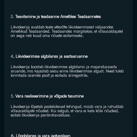
3.
 Teavitamine ja teadaanne Ametlikes Teadaannetes 
Likvideerija avaldab teate ettevõtte likvideerimisest väljaandes 
Ametlikud Teadaanded. Teadaandes märgitakse, et võlausaldajatel 
on aega neli kuud oma nõuete esitamiseks. 
4
. Likvideerimise algbilanss ja aastaaruanne 
Likvideerija koostab likvideerimise algbilansi ja majandusaasta 
aruande, mis kajastab seisu enne likvideerimise algust. Need tuleb 
kinnitada osanike poolt ja esitada äriregistrile. 
5. 
Vara realiseerimine ja võlgade tasumine 
Likvideerija lõpetab pooleliolevad tehingud, müüb vara ja rahuldab 
võlausaldajate nõuded. Kui selgub, et vara ei kata kõiki nõudeid, 
esitab likvideerija pankrotiavalduse. 
6. Lõppbilanss ja vara jaotusplaan 