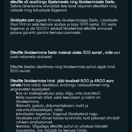
ettevõtte või osaühingu lõpetamiseks ning likvideerimiseks Eestis. 
Selline lähenemine võimaldab teile kiiret väljumist ettevõttest ning 
volituste ning kohustuste lõppemist.
likvidaator.com 
tegeleb firmade likvideerimisega Eestis. Likvidaator 
Raul Pint on selle teenuse asutaja ja looja 1995 aastal. 30 aasta 
kogemus ja üle 5000+ edukalt likvideeritud ettevõtte annavad 
piisava garantii parima teenuse saamiseks.
Ettevõtte likvideerimine Eestis maksab alates 300 eurost , mille 
eest 
saab vabaneda osalusest.
Ettevõtte täieliku ülevõtmise ning likvideerimise puhul algab hind 
800 eurost.
Ettevõtte likvideerimise hind  jääb tavaliselt 800 ja 4800 euro 
vahele
.Hind sõltub ülevõetava äriühingu raskusastmest ning 
järgnevatest asjaoludest:
Kas on maksejõuetu,kui palju võlgu, mitu osanikku?.
Mida suuremad võlad, seda keerulisem ja kallim on 
likvideerimine.
Töömaht, ajakulu, dokumentatsiooni maht ja 
seisund,võlausaldajad, riskid
Likvidaatori kogemus: Kogenud likvidaatorid nagu 
likvidaator.com
 võivad küsida turuhinda, kuid pakuvad võrratult 
rohkem kindlustunnet.
Vastutus: Võlgadega ettevõtte puhul on juhatuse liikmetel 
lisavastutus, mis mõjutab ka teenuse hinda. 