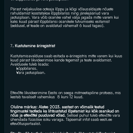
Pärast neljakuulise ooteaja lõppu ja kõigi võlausaldajate nõuete 
rahuldamist koostatakse lõppbilanss ning järelejäänud vara 
jaotusplaan. Vara võib osanike vahel välja jagada mitte varem kui 
kaks kuud pärast lõppbilansi osanikele tutvumiseks esitamist 
(eeldusel, et teade on avaldatud vähemalt 6 kuud tagasi). 
7
. Kustutamine äriregistrist 
Kustutamisavalduse saab esitada e-äriregistris mitte varem kui kuus 
kuud pärast likvideerimise kande tegemist ja teate avaldamist. 
Avaldusele tuleb lisada: 
Lõppbilanss.
Vara jaotusplaan. 
Ettevõtte likvideerimine Eestis on seega mitmeetapiline protsess, mis 
kestab tavaliselt vahemikus  8 kuni 12 kuud.
Oluline märkus: Alates 2023. aastast on võimalik teatud 
tingimustel taotleda ka lihtsustatud lõpetamist kui kõik osanikud on 
nõus ja ettevõttel puuduvad võlad.
 Sellisel puhul tuleb ettevõtte vara 
ühendada füüsilise isiku varaga. Täpsemat infot saab 
eesti.ee
ettevõtlusportaalist.