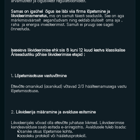
arvamustest ja õiguslikest regulatsioonidest.
Samas on igaühel  õigus ise läbi viia firma lõpetamine ja  
likvideerimismenetus, 
mis on samuti täiesti seaduslik. See on aga 
märkimisväärselt  aeganõudvam ning eeldab oluliselt  oma aja , 
raha  ja energia investeerimist. Samuti ei pruugi see sageli 
õnnestuda.
Iseseisva likvideerimise ehk siis 8 kuni 12 kuud kestva klassikalise 
Äriseadustiku põhise likvideerimise etapid :
1
. Lõpetamisotsuse vastuvõtmine 
Ettevõtte omanikud (osanikud) võtavad 2/3 häälteenamusega vastu 
lõpetamisotsuse.
2.
 Likvideerija määramine ja avalduse esitamine 
Likvideerijaks võivad olla ettevõtte juhatuse liikmed. Likvideerimise 
kandeavalduse saab esitada e-äriregistris. Avaldusele tuleb lisada: 
Osanike otsus lõpetamise kohta.
Koosoleku protokoll või hääletusprotokoll. 