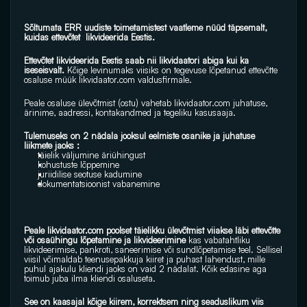
Sõltumata ERR uudiste toimetamistest vaatleme nüüd täpsemalt, 
kuidas ettevõtet  likvideerida Eestis. 
Ettevõtet likvideerida Eestis saab nii likvidaatori abiga kui ka 
iseseisvalt.
 Kõige levinumaks viisiks on tegevuse lõpetanud ettevõtte 
osaluse müük 
likvidaator.com
 valdusfirmale. 
Peale osaluse ülevõtmist (ostu) vahetab 
likvidaator.com
 juhatuse, 
ärinime, aadressi, kontakandmed ja tegeliku kasusaaja. 
Tulemuseks on 2 nädala jooksul eelmiste osanike ja juhatuse 
liikmete jaoks :
täielik väljumine äriühingust
kohustuste lõppemine 
juriidilise seotuse kadumine
dokumentatsioonist vabanemine
Peale 
likvidaator.com
 poolset täielikku ülevõtmist viiakse läbi ettevõtte 
või osaühingu lõpetamine ja likvideerimine
 kas vabatahtliku 
likvideerimise, pankroti, saneerimise või sundlõpetamise teel. Sellisel 
viisil võimaldab teenusepakkuja kiiret ja puhast lahendust, mille 
puhul ajakulu kliendi jaoks on vaid 2 nädalat. Kõik edasine aga 
toimub juba ilma kliendi osaluseta.
See on kaasajal kõige kiirem, korrektsem ning seaduslikum viis 