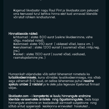
Kogenud likvidaator nagu Raul Pint ja 
likvidaator.com
 pakuvad 
oma teenuseid turul kehtiva hinna eest kuid annavad kliendile 
võrratult rohkem kindlustunnet.
Hinnaklasside näited:
Lihtsamad : alates 800 eurot (vaikne likvideerimine, vähe 
võlgu, madalad riskid).
Keskmised: alates 950 eurot  ( väikesed võlad, kassa vm. )
Keerulisemad : alates 1200 eurost ( suuremad võlad, rmtp.neg. 
jne.)
Rasked : alates 1500 eurot ( suured võlad, vaidlused, 
raamatupidamine jne. )
Humoorikalt väljendudes võib sellist lähenemist nimetada ka
turbolikvideerimiseks
, kuna võrreldes tavalikvideerimisega, mis võtab 
aega vähemalt 8-12 kuud, on sellise lähenemise puhul 
reaalne 
ajakulu umbes 2 nädalat
 ja te olete juba tegevuse lõpetanud firmast 
väljas.
likvidaator.com
 - i kompetentsi ei kuulu hinnangute andmine 
klientide varasematele ärilistele  ning õigustoimingutele. 
Seda tüüpi 
hinnangute andmine on teadaolevalt äärmiselt subjektiivne  ning 
sõltub antud ajaperioodi  keskkonna erinevatest  hoiakutest , 