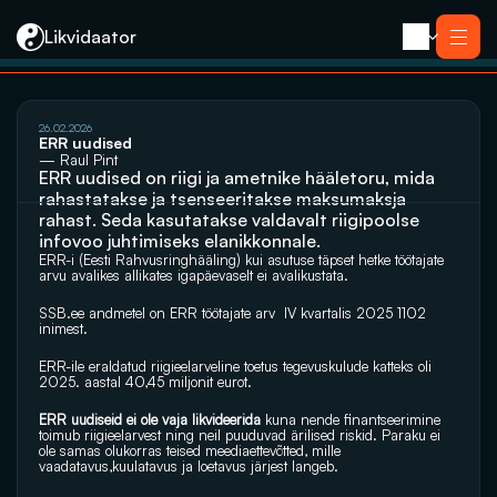
Likvidaator
Услуги
26.02.2026
Ликвидация с продажей
ERR uudised
Ликвидация компании
— Raul Pint
Реорганизация
ERR uudised on riigi ja ametnike hääletoru, mida 
Банкротство
Закрытие компании e-резидента
rahastatakse ja tsenseeritakse maksumaksja 
Kontakt
rahast. Seda kasutatakse valdavalt riigipoolse 
infovoo juhtimiseks elanikkonnale.
ERR-i (Eesti Rahvusringhääling) kui asutuse täpset hetke töötajate 
arvu avalikes allikates igapäevaselt ei avalikustata. 
SSB.ee
 andmetel on ERR töötajate arv  IV kvartalis 2025 1102 
inimest.
ERR-ile eraldatud riigieelarveline toetus tegevuskulude katteks oli 
2025. aastal 40,45 miljonit eurot.
ERR uudiseid ei ole vaja likvideerida 
kuna nende finantseerimine 
toimub riigieelarvest ning neil puuduvad ärilised riskid. Paraku ei 
ole samas olukorras teised meediaettevõtted, mille 
vaadatavus,kuulatavus ja loetavus järjest langeb.